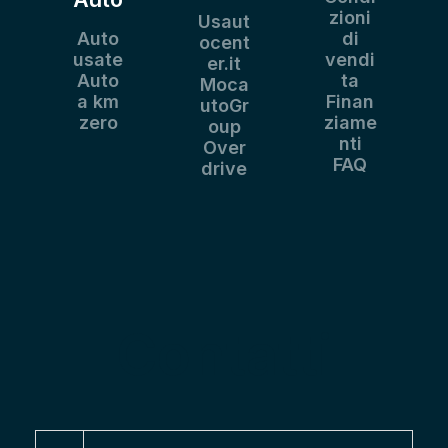
zioni
Usaut
Auto
di
ocent
usate
vendi
er.it
Auto
ta
Moca
a km
Finan
utoGr
zero
ziame
oup
nti
Over
FAQ
drive
Contatti