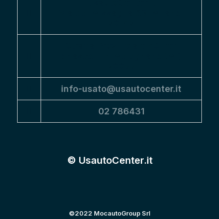
UsautoCenter.it
Via dei Missaglia 89, Milano,
20142
Strada Provinciale 40 per
Binasco, 15, Melegnano (MI),
20077
info-usato@usautocenter.it
02 786431
© UsautoCenter.it
©2022 MocautoGroup Srl