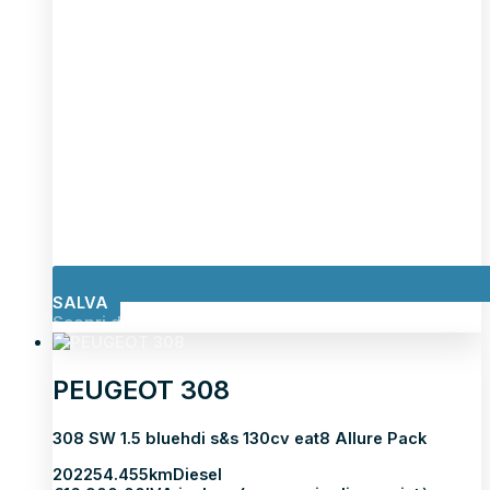
SALVA
Scopri di più
PEUGEOT 308
308 SW 1.5 bluehdi s&s 130cv eat8 Allure Pack
2022
54.455km
Diesel