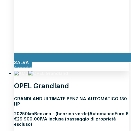
SALVA
Scopri di più
OPEL Grandland
GRANDLAND ULTIMATE BENZINA AUTOMATICO 130
HP
2025
0km
Benzina - (benzina verde)
Automatico
Euro 6
€
29.900,00
IVA inclusa (passaggio di proprietà
escluso)