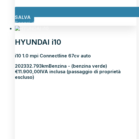
SALVA
Scopri di più
HYUNDAI i10
i10 1.0 mpi Connectline 67cv auto
2023
32.793km
Benzina - (benzina verde)
€
11.900,00
IVA inclusa (passaggio di proprietà
escluso)