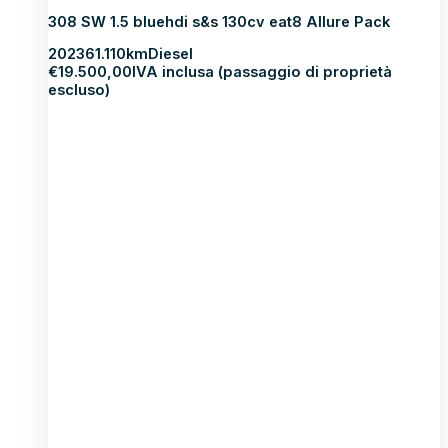
308 SW 1.5 bluehdi s&s 130cv eat8 Allure Pack
2023
61.110km
Diesel
€
19.500,00
IVA inclusa (passaggio di proprietà
escluso)