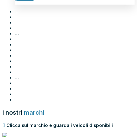
Scopri di più
←
1
2
3
…
55
56
57
58
59
60
61
…
65
66
67
→
i nostri
marchi
Clicca sul marchio e guarda i veicoli disponibili