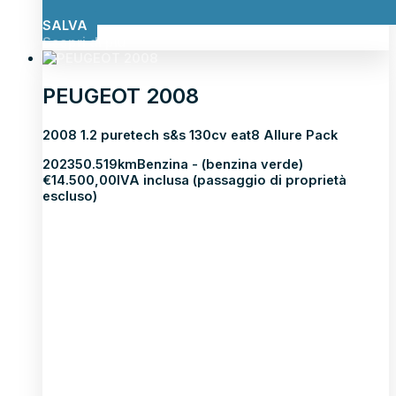
SALVA
Scopri di più
PEUGEOT 2008
2008 1.2 puretech s&s 130cv eat8 Allure Pack
2023
50.519km
Benzina - (benzina verde)
€
14.500,00
IVA inclusa (passaggio di proprietà
escluso)