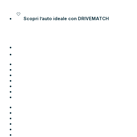
Vai al contenuto
Scopri l’auto ideale con
DRIVEMATCH
Auto
Moto
Come funziona
Chi siamo
Blog
Contatti
Area Utente
Auto
Moto
Come funziona
Chi siamo
Blog
Contatti