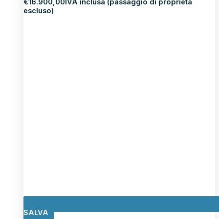
€
16.900,00
IVA inclusa (passaggio di proprietà
escluso)
SALVA