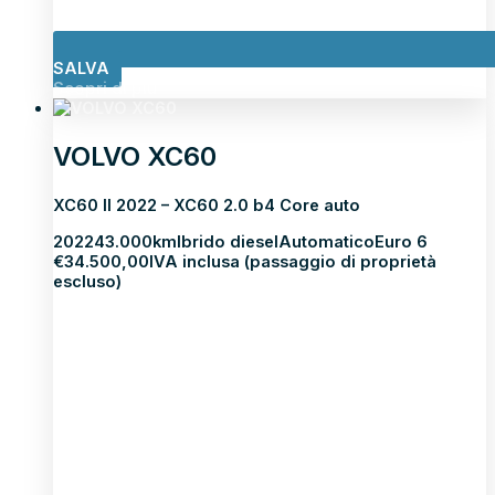
SALVA
Scopri di più
VOLVO XC60
XC60 II 2022 – XC60 2.0 b4 Core auto
2022
43.000km
Ibrido diesel
Automatico
Euro 6
€
34.500,00
IVA inclusa (passaggio di proprietà
escluso)