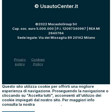
© UsautoCenter.it
©2022 MocautoGroup Srl
Cap. soc. euro 5.000.000 | P.I. 12097340967 | REA MI
2640764
Sede legale: Via dei Missaglia 89 20142 Milano
Privacy
Cookies
policy
Policy
Questo sito utilizza cookie per offrirti una migliore
esperienza di navigazione. Proseguendo la navigazione o
cliccando su "Accetta tutti", acconsenti all'utilizzo dei
cookie impiegati dal nostro sito. Per maggiori info
consulta la nostra
Cookie Policy
.
Impostazioni
Rifiuta tutti
Accetta tutti