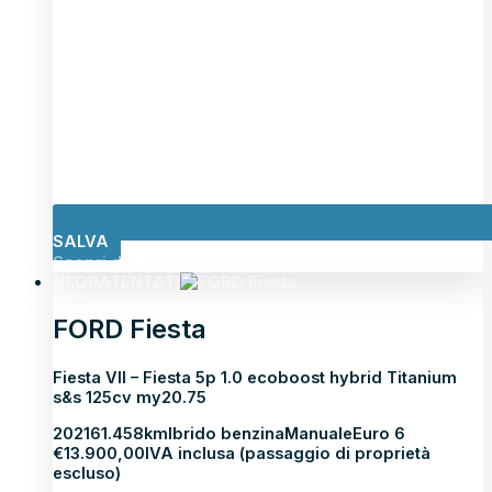
SALVA
Scopri di più
NEOPATENTATI
FORD Fiesta
Fiesta VII – Fiesta 5p 1.0 ecoboost hybrid Titanium
s&s 125cv my20.75
2021
61.458km
Ibrido benzina
Manuale
Euro 6
€
13.900,00
IVA inclusa (passaggio di proprietà
escluso)