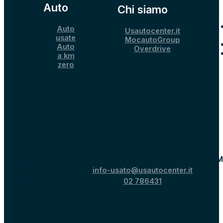
Auto
Chi siamo
Auto
Usautocenter.it
usate
MocautoGroup
Auto
Overdrive
a km
zero
Contatti
UsautoCenter.it
Via dei Missaglia 89, Milano, 20142
Strada Provinciale 40 per Binasco, 15, Melegnano (M
info-usato@usautocenter.it
02 786431