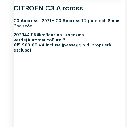
CITROEN C3 Aircross
C3 Aircross I 2021 – C3 Aircross 1.2 puretech Shine
Pack s&s
2023
44.954km
Benzina - (benzina
verde)
Automatico
Euro 6
€
15.900,00
IVA inclusa (passaggio di proprietà
escluso)