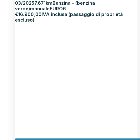
03/2025
7.671km
Benzina - (benzina
verde)
manuale
EURO6
€
16.900,00
IVA inclusa (passaggio di proprietà
escluso)