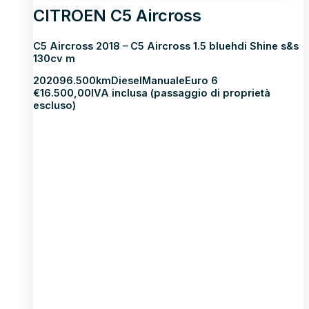
CITROEN C5 Aircross
C5 Aircross 2018 – C5 Aircross 1.5 bluehdi Shine s&s
130cv m
2020
96.500km
Diesel
Manuale
Euro 6
€
16.500,00
IVA inclusa (passaggio di proprietà
escluso)