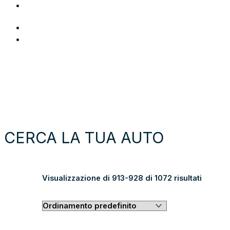
Area Utente
Login
Preferiti
Cerca auto
Moto e scooter
Come funziona
Chi siamo
Blog
Contattaci
CERCA LA TUA AUTO
GUARDA
Visualizzazione di 913-928 di 1072 risultati
TUTTI
I
RISULTATI