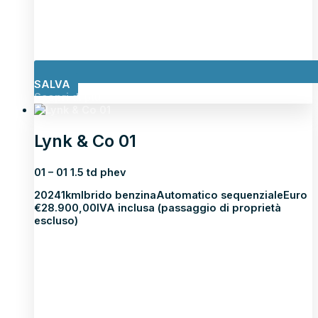
SALVA
Scopri di più
Lynk & Co 01
01 – 01 1.5 td phev
2024
1km
Ibrido benzina
Automatico sequenziale
Euro
€
28.900,00
IVA inclusa (passaggio di proprietà
escluso)