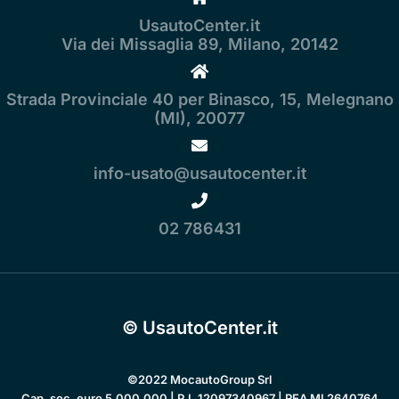
UsautoCenter.it
Via dei Missaglia 89, Milano, 20142
Strada Provinciale 40 per Binasco, 15, Melegnano
(MI), 20077
info-usato@usautocenter.it
02 786431
© UsautoCenter.it
©2022 MocautoGroup Srl
Cap. soc. euro 5.000.000 | P.I. 12097340967 | REA MI 2640764