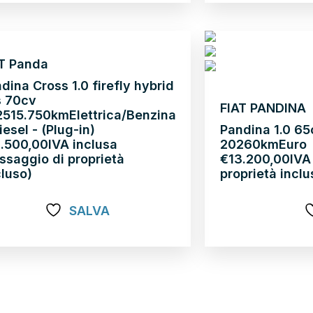
T Panda
dina Cross 1.0 firefly hybrid
s 70cv
FIAT PANDINA
25
15.750km
Elettrica/Benzina
iesel - (Plug-in)
Pandina 1.0 65
2.500,00
IVA inclusa
2026
0km
Euro
ssaggio di proprietà
€
13.200,00
IVA
luso)
proprietà inclu
SALVA
pri di più
Scopri di più