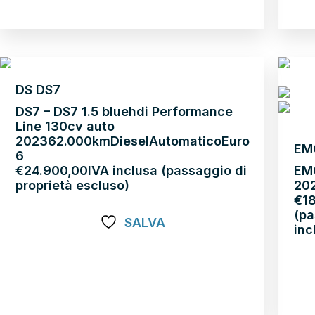
Sco
NEOP
DS DS7
DS7 – DS7 1.5 bluehdi Performance
Line 130cv auto
2023
62.000km
Diesel
Automatico
Euro
EM
6
€
24.900,00
IVA inclusa (passaggio di
EM
proprietà escluso)
20
€
1
(pa
SALVA
inc
Scopri di più
Sco