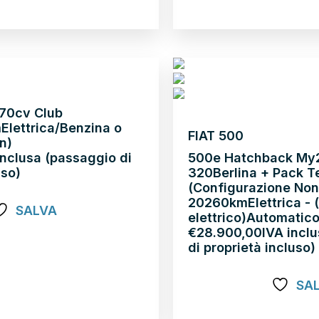
 70cv Club
m
Elettrica/Benzina o
FIAT 500
in)
inclusa (passaggio di
500e Hatchback My
uso)
320Berlina + Pack T
(Configurazione Non
2026
0km
Elettrica - 
SALVA
elettrico)
Automatic
€
28.900,00
IVA incl
di proprietà incluso)
SA
Scopri di più