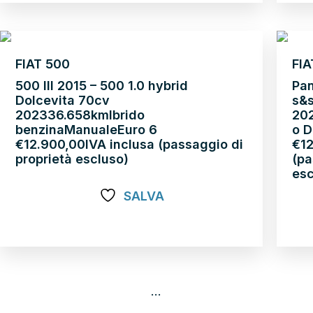
FIAT 500
FIA
500 III 2015 – 500 1.0 hybrid
Pan
Dolcevita 70cv
s&
2023
36.658km
Ibrido
20
benzina
Manuale
Euro 6
o D
€
12.900,00
IVA inclusa (passaggio di
€
1
proprietà escluso)
(pa
esc
SALVA
Scopri di più
Sco
1
2
3
4
…
65
66
67
→