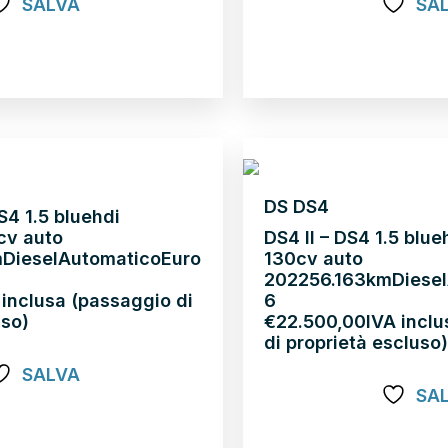
SALVA
SA
Scopri di più
NEOPATENTATI
DS DS4
S4 1.5 bluehdi
cv auto
DS4 II – DS4 1.5 blu
m
Diesel
Automatico
Euro
130cv auto
2022
56.163km
Diesel
 inclusa (passaggio di
6
uso)
€
22.500,00
IVA incl
di proprietà escluso
SALVA
SA
Scopri di più