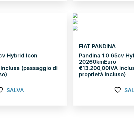
FIAT PANDINA
cv Hybrid Icon
Pandina 1.0 65cv Hy
2026
0km
Euro
 inclusa (passaggio di
€
13.200,00
IVA inclu
so)
proprietà incluso)
SALVA
SA
Scopri di più