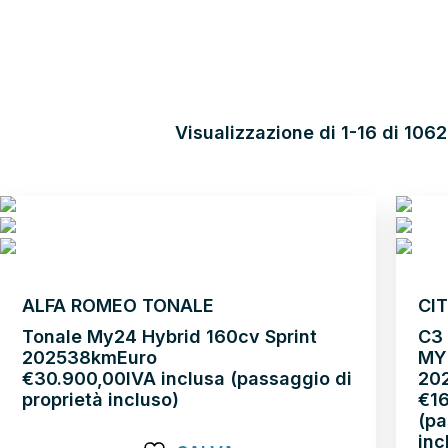
GUARDA
TUTTI I
Visualizzazione di 1-16 di 1062 
RISULTATI
ALFA ROMEO TONALE
CI
Tonale My24 Hybrid 160cv Sprint
C3
2025
38km
Euro
MY
€
30.900,00
IVA inclusa (passaggio di
20
proprietà incluso)
€
1
(pa
inc