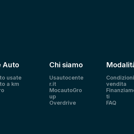
e Auto
Chi siamo
Modalit
to usate
Usautocente
Condizioni
to a km
r.it
vendita
ro
MocautoGro
Finanziam
up
ti
Overdrive
FAQ