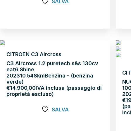
SALVA
Scopri di più
Sco
CITROEN C3 Aircross
C3 Aircross 1.2 puretech s&s 130cv
eat6 Shine
CIT
2023
10.548km
Benzina - (benzina
verde)
NU
€
14.900,00
IVA inclusa (passaggio di
100
proprietà escluso)
20
€
1
(pa
SALVA
inc
Scopri di più