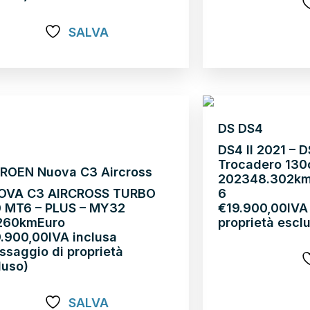
Scopri di più
SALVA
pri di più
DS DS4
DS4 II 2021 – D
Trocadero 130
ROEN Nuova C3 Aircross
2023
48.302k
OVA C3 AIRCROSS TURBO
6
 MT6 – PLUS – MY32
€
19.900,00
IVA
26
0km
Euro
proprietà escl
9.900,00
IVA inclusa
ssaggio di proprietà
luso)
Scopri di più
SALVA