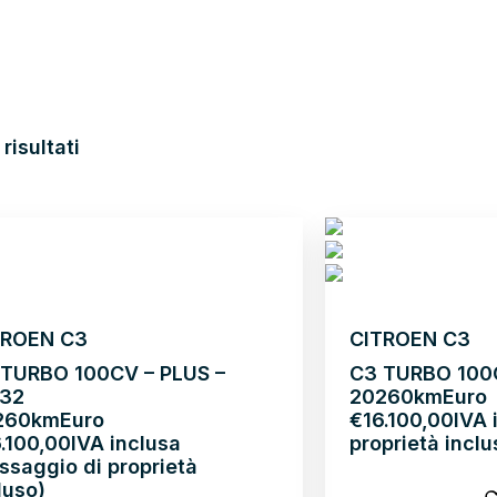
risultati
TROEN C3
CITROEN C3
 TURBO 100CV – PLUS –
C3 TURBO 100
32
2026
0km
Euro
26
0km
Euro
€
16.100,00
IVA 
6.100,00
IVA inclusa
proprietà inclu
ssaggio di proprietà
luso)