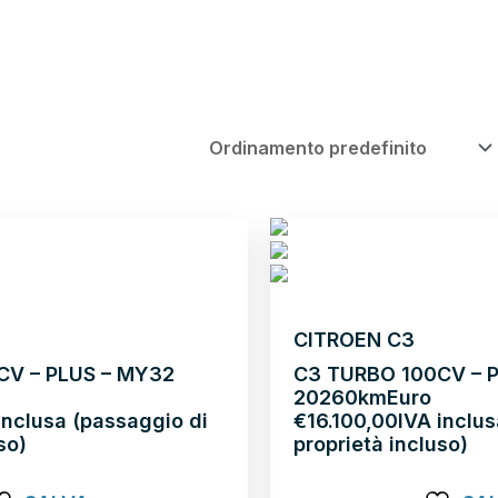
Neopatentati
CITROEN C3
CV – PLUS – MY32
C3 TURBO 100CV – 
2026
0km
Euro
inclusa (passaggio di
€
16.100,00
IVA inclu
so)
proprietà incluso)