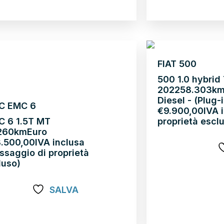
pri di più
ATENTATI
FIAT 500
500 1.0 hybrid
2022
58.303k
Diesel - (Plug-
C EMC 6
€
9.900,00
IVA 
C 6 1.5T MT
proprietà escl
26
0km
Euro
8.500,00
IVA inclusa
ssaggio di proprietà
luso)
Scopri di più
SALVA
pri di più