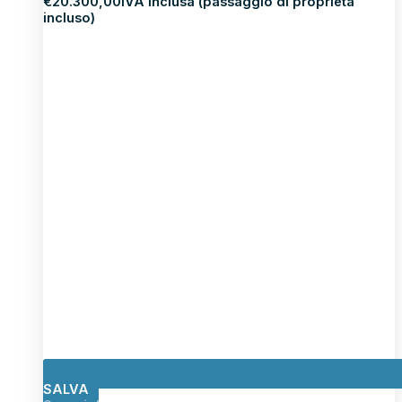
€
20.300,00
IVA inclusa (passaggio di proprietà
incluso)
SALVA