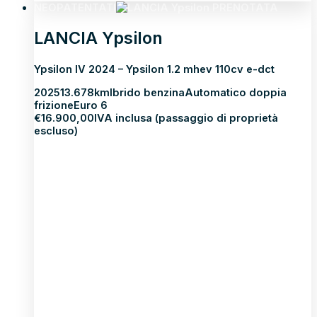
NEOPATENTATI
PRENOTATA
LANCIA Ypsilon
Ypsilon IV 2024 – Ypsilon 1.2 mhev 110cv e-dct
2025
13.678km
Ibrido benzina
Automatico doppia
frizione
Euro 6
€
16.900,00
IVA inclusa (passaggio di proprietà
escluso)