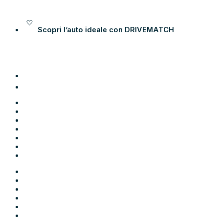
Vai al contenuto
Scopri l’auto ideale con
DRIVEMATCH
Auto
Moto
Come funziona
Chi siamo
Blog
Contatti
Area Utente
Auto
Moto
Come funziona
Chi siamo
Blog
Contatti