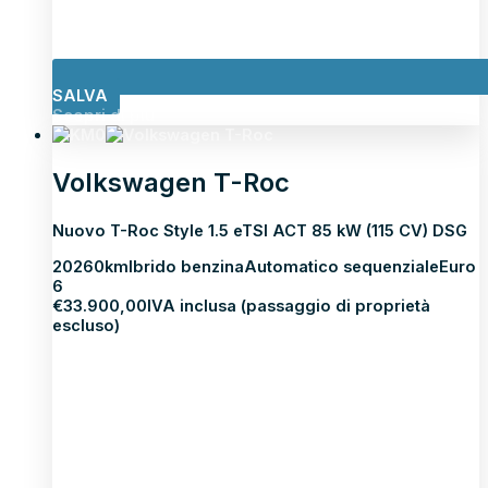
SALVA
Scopri di più
Volkswagen T-Roc
Nuovo T-Roc Style 1.5 eTSI ACT 85 kW (115 CV) DSG
2026
0km
Ibrido benzina
Automatico sequenziale
Euro
6
€
33.900,00
IVA inclusa (passaggio di proprietà
escluso)