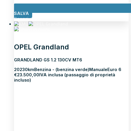
SALVA
Scopri di più
OPEL Grandland
GRANDLAND GS 1.2 130CV MT6
2023
0km
Benzina - (benzina verde)
Manuale
Euro 6
€
23.500,00
IVA inclusa (passaggio di proprietà
incluso)