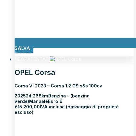
SALVA
Scopri di più
NEOPATENTATI
OPEL Corsa
Corsa VI 2023 – Corsa 1.2 GS s&s 100cv
2025
24.268km
Benzina - (benzina
verde)
Manuale
Euro 6
€
15.200,00
IVA inclusa (passaggio di proprietà
escluso)