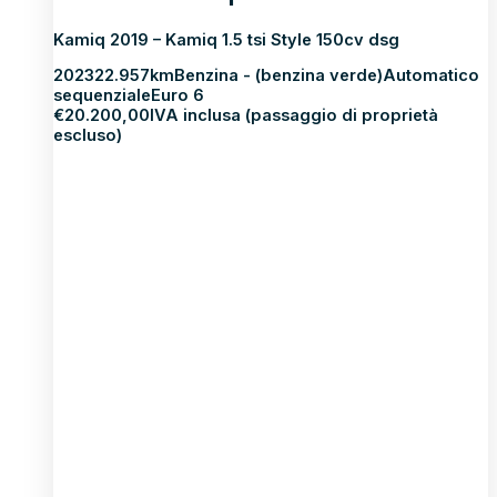
Kamiq 2019 – Kamiq 1.5 tsi Style 150cv dsg
2023
22.957km
Benzina - (benzina verde)
Automatico
sequenziale
Euro 6
€
20.200,00
IVA inclusa (passaggio di proprietà
escluso)