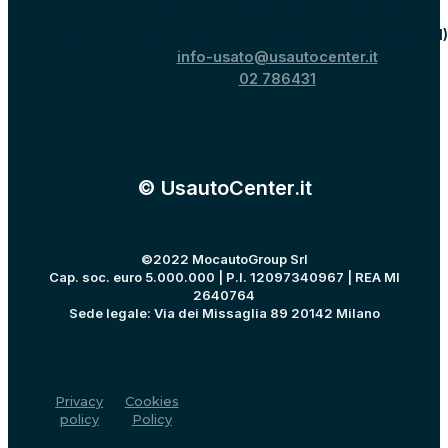
Via dei Missaglia 89, Milano, 20142
Strada Provinciale 40 per Binasco, 15, Melegnano (MI
info-usato@usautocenter.it
02 786431
© UsautoCenter.it
©2022 MocautoGroup Srl
Cap. soc. euro 5.000.000 | P.I. 12097340967 | REA MI
2640764
Sede legale: Via dei Missaglia 89 20142 Milano
Privacy
Cookies
policy
Policy