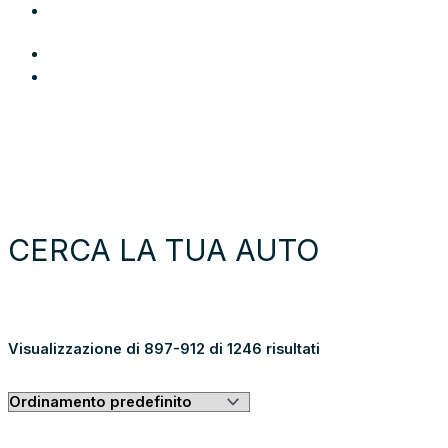
Area Utente
Login
Preferiti
Cerca auto
Moto e scooter
Come funziona
Chi siamo
Blog
Contattaci
CERCA LA TUA AUTO
GUARDA TUTTI I RISULTATI
Visualizzazione di 897-912 di 1246 risultati