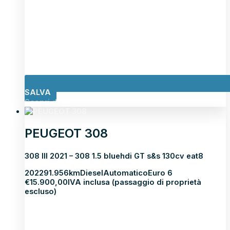
SALVA
Scopri di più
PEUGEOT 308
308 III 2021 – 308 1.5 bluehdi GT s&s 130cv eat8
2022
91.956km
Diesel
Automatico
Euro 6
€
15.900,00
IVA inclusa (passaggio di proprietà
escluso)