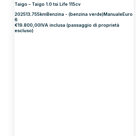
Taigo – Taigo 1.0 tsi Life 115cv
2025
13.755km
Benzina - (benzina verde)
Manuale
Euro
6
€
19.800,00
IVA inclusa (passaggio di proprietà
escluso)