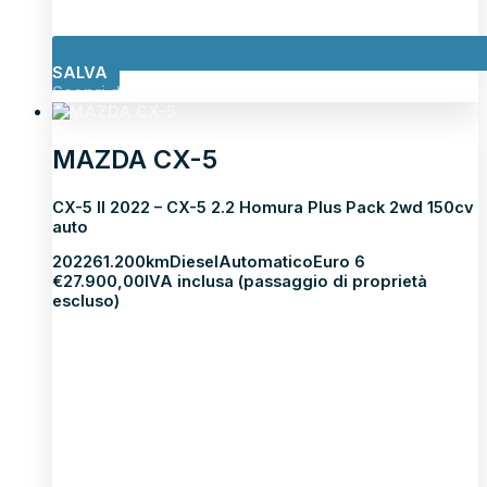
SALVA
Scopri di più
MAZDA CX-5
CX-5 II 2022 – CX-5 2.2 Homura Plus Pack 2wd 150cv
auto
2022
61.200km
Diesel
Automatico
Euro 6
€
27.900,00
IVA inclusa (passaggio di proprietà
escluso)