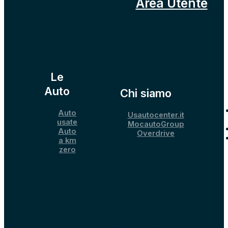
Area Utente
Le
Auto
Chi siamo
Auto
Usautocenter.it
usate
MocautoGroup
Auto
Overdrive
a km
zero
Contatti
UsautoCenter.it