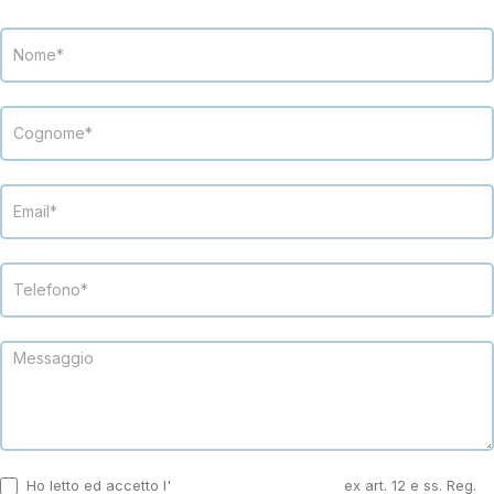
Modulo
Contatti
landing
Ho letto ed accetto l'
informativa sulla privacy
ex art. 12 e ss. Reg.