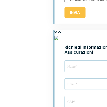
Ho letto e accetto l’Inf
INVIA
ASSICURA CON NOBI
ASSICURAZIONI
Richiedi informazion
Assicurazioni
Richiesta
info
Nobis
Assicurazioni