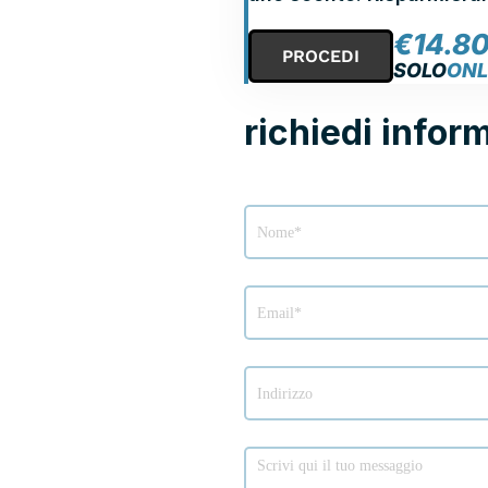
€
14.8
PROCEDI
SOLO
ONL
richiedi infor
Modulo
richiesta
info
veicolo