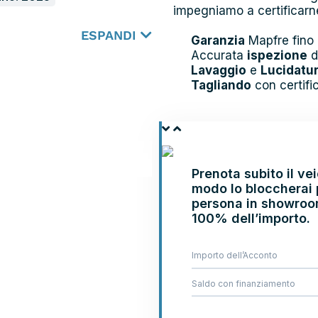
impegniamo a certificarne
ESPANDI
Garanzia
Mapfre fino
Accurata
ispezione
d
Lavaggio
e
Lucidatu
Tagliando
con certifi
PRENOTA E
VIENI IN SHOWROOM
Prenota subito il v
modo lo bloccherai p
persona in showroom.
100% dell’importo.
Importo dell’Acconto
Saldo con finanziamento