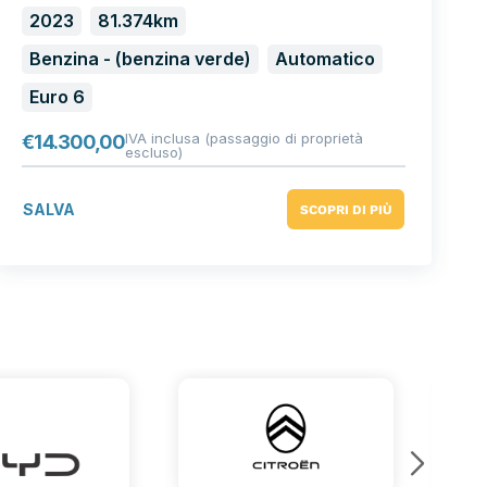
2023
81.374km
Benzina - (benzina verde)
Automatico
Euro 6
IVA inclusa (passaggio di proprietà
€
14.300,00
escluso)
SALVA
SCOPRI DI PIÙ