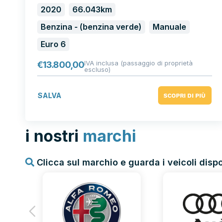
2020
66.043km
Benzina - (benzina verde)
Manuale
Euro 6
IVA inclusa (passaggio di proprietà
€
13.800,00
escluso)
SALVA
SCOPRI DI PIÙ
i nostri
marchi
Clicca sul marchio e guarda i veicoli dispo