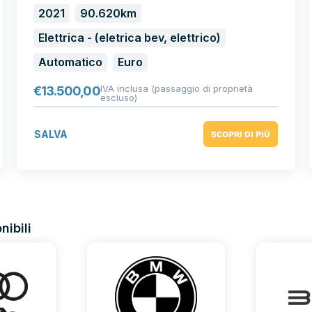
2021
90.620km
Elettrica - (eletrica bev, elettrico)
Automatico
Euro
IVA inclusa (passaggio di proprietà
€
13.500,00
escluso)
SALVA
SCOPRI DI PIÙ
nibili