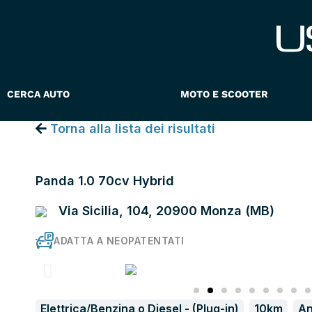
Vai
al
contenuto
CERCA AUTO
MOTO E SCOOTER
Torna alla lista dei risultati
FIAT PANDA
Panda 1.0 70cv Hybrid
Via Sicilia, 104, 20900 Monza (MB)
ADATTA A NEOPATENTATI
Elettrica/Benzina o Diesel - (Plug-in)
10km
An