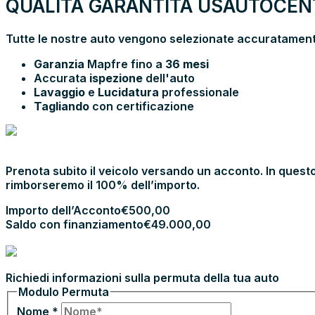
QUALITÀ GARANTITA USAUTOCENT
Tutte le nostre auto vengono selezionate accuratamente
Garanzia
Mapfre fino a
36 mesi
Accurata
ispezione
dell'auto
Lavaggio
e
Lucidatura
professionale
Tagliando
con certificazione
PRENOTA E
VIENI IN SHOWROOM
Prenota subito il veicolo versando un acconto. In questo
rimborseremo il 100% dell’importo.
Importo dell’Acconto
€
500,00
Saldo con finanziamento
€
49.000,00
PROCEDI CON L’ACCONTO
PERMUTA LA TUA AUTO
Richiedi informazioni sulla permuta della tua auto
Modulo Permuta
Nome
*