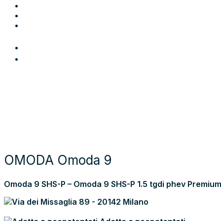
Blog
Contatti
Area Utente
Login
Preferiti
Cerca auto
Moto e scooter
Come funziona
Chi siamo
Blog
Contattaci
Torna alla lista dei risultati
OMODA Omoda 9
Omoda 9 SHS-P – Omoda 9 SHS-P 1.5 tgdi phev Premium
Via dei Missaglia 89 - 20142 Milano