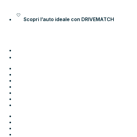
Vai al contenuto
Scopri l’auto ideale con
DRIVEMATCH
Auto
Moto
Come funziona
Chi siamo
Blog
Contatti
Area Utente
Auto
Moto
Come funziona
Chi siamo