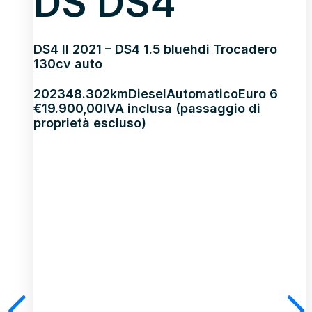
DS DS4
DS4 II 2021 – DS4 1.5 bluehdi Trocadero
130cv auto
2023
48.302km
Diesel
Automatico
Euro 6
€
19.900,00
IVA inclusa (passaggio di
proprietà escluso)