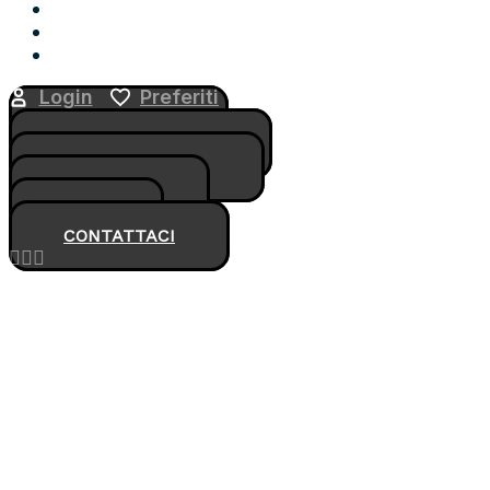
Blog
Contatti
Area Utente
Login
Preferiti
CERCA AUTO
MOTO E SCOOTER
COME FUNZIONA
CHI SIAMO
BLOG
CONTATTACI
CERCA LA
TUA AUTO