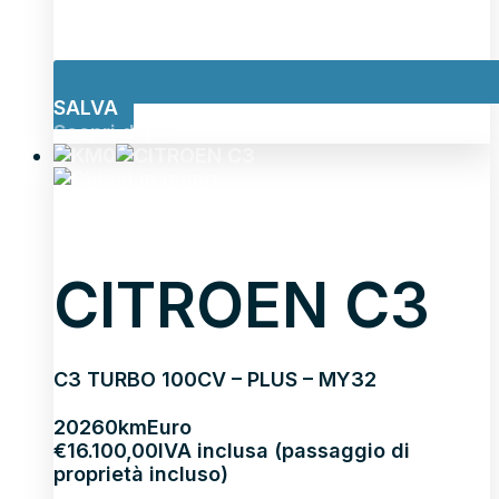
SALVA
Scopri di più
CITROEN C3
C3 TURBO 100CV – PLUS – MY32
2026
0km
Euro
€
16.100,00
IVA inclusa (passaggio di
proprietà incluso)