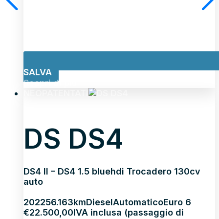
SALVA
Scopri di più
NEOPATENTATI
DS DS4
DS4 II – DS4 1.5 bluehdi Trocadero 130cv
auto
2022
56.163km
Diesel
Automatico
Euro 6
€
22.500,00
IVA inclusa (passaggio di