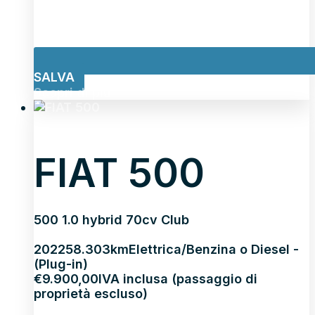
SALVA
Scopri di più
FIAT 500
500 1.0 hybrid 70cv Club
2022
58.303km
Elettrica/Benzina o Diesel -
(Plug-in)
€
9.900,00
IVA inclusa (passaggio di
proprietà escluso)