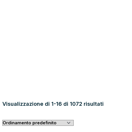
Auto KM 0
Auto Usate
Neopatentati
Veicoli Commerciali
GUARDA TUTTI I RISULTATI
Visualizzazione di 1-16 di 1072 risultati