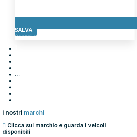
SALVA
Scopri di più
1
2
3
4
…
65
66
67
→
i nostri
marchi
Clicca sul marchio e guarda i veicoli
disponibili