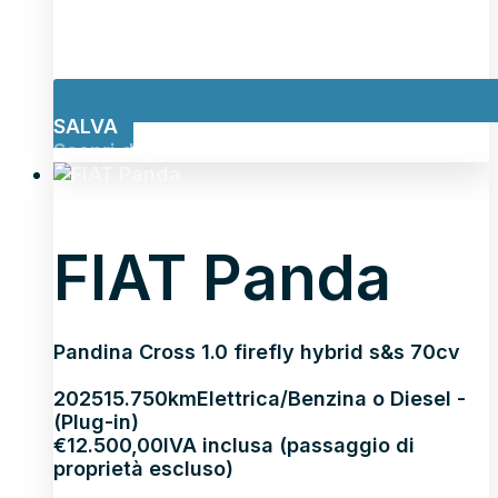
SALVA
Scopri di più
FIAT Panda
Pandina Cross 1.0 firefly hybrid s&s 70cv
2025
15.750km
Elettrica/Benzina o Diesel -
(Plug-in)
€
12.500,00
IVA inclusa (passaggio di
proprietà escluso)