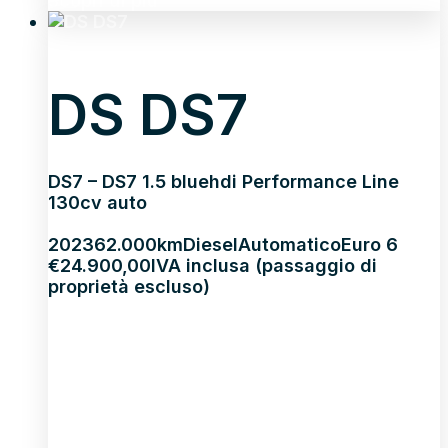
Scopri di più
DS DS7
DS7 – DS7 1.5 bluehdi Performance Line
130cv auto
2023
62.000km
Diesel
Automatico
Euro 6
€
24.900,00
IVA inclusa (passaggio di
proprietà escluso)