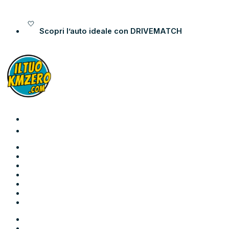
Vai al contenuto
Scopri l’auto ideale con
DRIVEMATCH
Auto
Moto
Come funziona
Chi siamo
Blog
Contatti
Area Utente
Auto
Moto