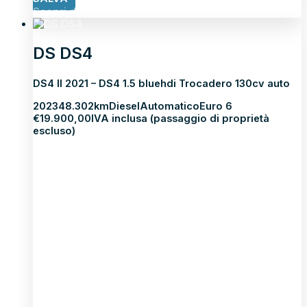
Scopri di più
DS DS4
DS4 II 2021 – DS4 1.5 bluehdi Trocadero 130cv auto
2023
48.302km
Diesel
Automatico
Euro 6
€
19.900,00
IVA inclusa (passaggio di proprietà
escluso)