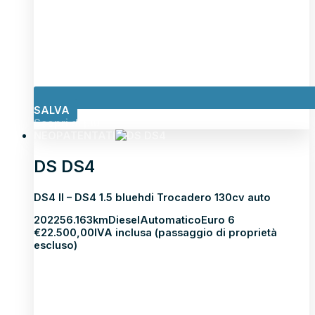
SALVA
Scopri di più
NEOPATENTATI
DS DS4
DS4 II – DS4 1.5 bluehdi Trocadero 130cv auto
2022
56.163km
Diesel
Automatico
Euro 6
€
22.500,00
IVA inclusa (passaggio di proprietà
escluso)