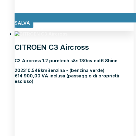
SALVA
Scopri di più
CITROEN C3 Aircross
C3 Aircross 1.2 puretech s&s 130cv eat6 Shine
2023
10.548km
Benzina - (benzina verde)
€
14.900,00
IVA inclusa (passaggio di proprietà
escluso)