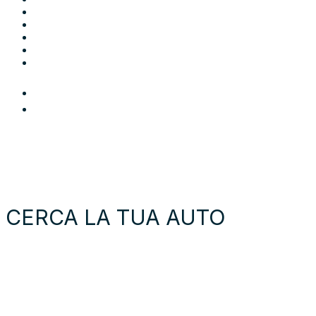
Come funziona
Chi siamo
Blog
Contatti
Area Utente
Login
Preferiti
Cerca auto
Moto e scooter
Come funziona
Chi siamo
Blog
Contattaci
CERCA LA TUA AUTO