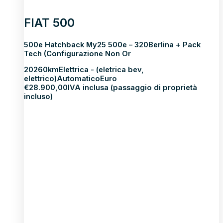
FIAT 500
500e Hatchback My25 500e – 320Berlina + Pack
Tech (Configurazione Non Or
2026
0km
Elettrica - (eletrica bev,
elettrico)
Automatico
Euro
€
28.900,00
IVA inclusa (passaggio di proprietà
incluso)