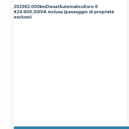
2023
62.000km
Diesel
Automatico
Euro 6
€
24.900,00
IVA inclusa (passaggio di proprietà
escluso)