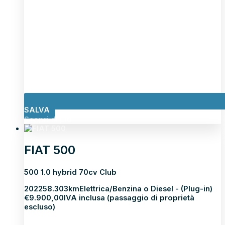
SALVA
Scopri di più
FIAT 500
500 1.0 hybrid 70cv Club
2022
58.303km
Elettrica/Benzina o Diesel - (Plug-in)
€
9.900,00
IVA inclusa (passaggio di proprietà
escluso)