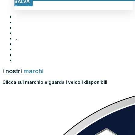
SALVA
Scopri di più
1
2
3
4
…
63
64
65
→
i nostri
marchi
Clicca sul marchio e guarda i veicoli disponibili