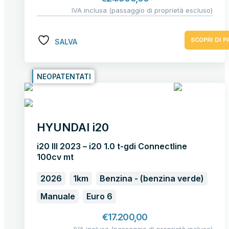
IVA inclusa (passaggio di proprietà escluso)
SCOPRI DI PI
SALVA
NEOPATENTATI
HYUNDAI i20
i20 III 2023 – i20 1.0 t-gdi Connectline
100cv mt
2026
1km
Benzina - (benzina verde)
Manuale
Euro 6
€
17.200,00
IVA inclusa (passaggio di proprietà incluso)