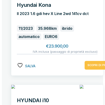
Hyundai Kona
II 2023 1.6 gdi hev X Line 2wd 141cv dct
11/2023
35.968km
ibrido
automatico
EURO6
€
23.900,00
IVA inclusa (passaggio di proprietà escluso)
SCOPRI DI PI
SALVA
HYUNDAI i10