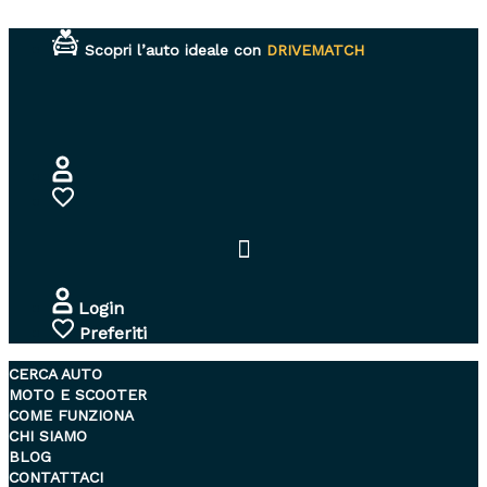
Vai
al
Scopri l’auto ideale con
DRIVEMATCH
contenuto
Login
Preferiti
CERCA AUTO
MOTO E SCOOTER
COME FUNZIONA
CHI SIAMO
BLOG
CONTATTACI