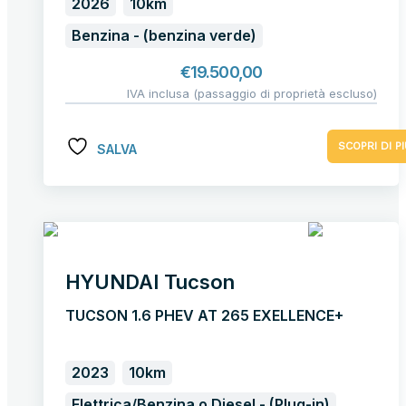
2026
10km
Benzina - (benzina verde)
€
19.500,00
IVA inclusa (passaggio di proprietà escluso)
SCOPRI DI PI
SALVA
HYUNDAI Tucson
TUCSON 1.6 PHEV AT 265 EXELLENCE+
2023
10km
Elettrica/Benzina o Diesel - (Plug-in)