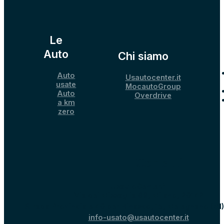
Le
Auto
Chi siamo
Auto
Usautocenter.it
usate
MocautoGroup
Auto
Overdrive
a km
zero
Contatti
UsautoCenter.it
Via dei Missaglia 89, Milano, 20142
Strada Provinciale 40 per Binasco, 15, Melegnano (MI
info-usato@usautocenter.it