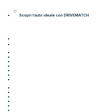
Vai al contenuto
Scopri l’auto ideale con
DRIVEMATCH
Auto
Moto
Come funziona
Chi siamo
Blog
Contatti
Area Utente
Auto
Moto
Come funziona
Chi siamo
Blog
Contatti