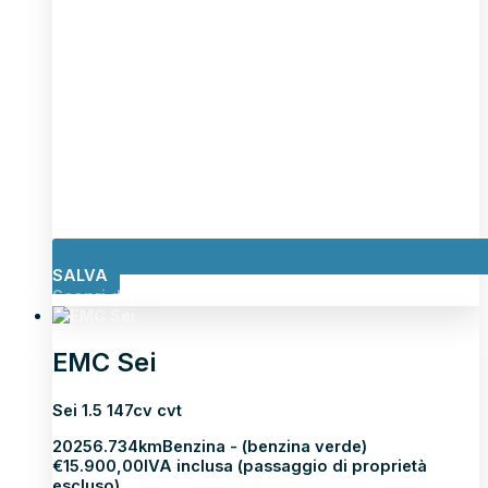
SALVA
Scopri di più
EMC Sei
Sei 1.5 147cv cvt
2025
6.734km
Benzina - (benzina verde)
€
15.900,00
IVA inclusa (passaggio di proprietà
escluso)