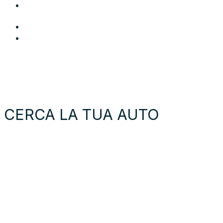
Area Utente
Login
Preferiti
Cerca auto
Moto e scooter
Come funziona
Chi siamo
Blog
Contattaci
CERCA LA TUA AUTO