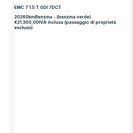
EMC 7 1.5 T GDI 7DCT
2026
0km
Benzina - (benzina verde)
€
21.300,00
IVA inclusa (passaggio di proprietà
escluso)