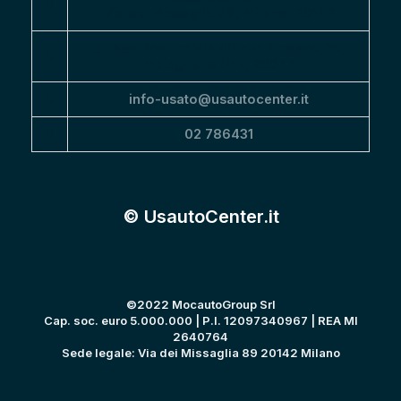
Via dei Missaglia 89, Milano, 20142
Strada Provinciale 40 per Binasco, 15,
Melegnano (MI), 20077
info-usato@usautocenter.it
02 786431
© UsautoCenter.it
©2022 MocautoGroup Srl
Cap. soc. euro 5.000.000 | P.I. 12097340967 | REA MI
2640764
Sede legale: Via dei Missaglia 89 20142 Milano