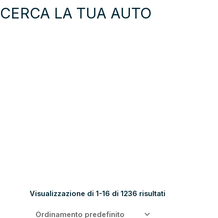
CERCA LA TUA AUTO
Auto 
Aut
Usa
Neopat
GUARDA
Visualizzazione di 1-16 di 1236 risultati
TUTTI
I
RISULTATI