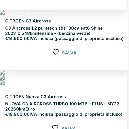
Scopri di più
CITROEN C3 Aircross
C3 Aircross 1.2 puretech s&s 130cv eat6 Shine
2023
10.548km
Benzina - (benzina verde)
€
14.900,00
IVA inclusa (passaggio di proprietà escluso)
SALVA
Scopri di più
CITROEN Nuova C3 Aircross
NUOVA C3 AIRCROSS TURBO 100 MT6 – PLUS – MY32
2026
0km
Euro
€
19.900,00
IVA inclusa (passaggio di proprietà incluso)
SALVA