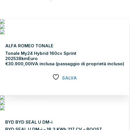
ALFA ROMEO TONALE
Tonale My24 Hybrid 160cv Sprint
2025
38km
Euro
€
30.900,00
IVA inclusa (passaggio di proprietà incluso)
SALVA
Scopri di più
BYD BYD SEAL U DM-i
BYD SEAL U DM-i – 18,3 KWh 217 CV – BOOST