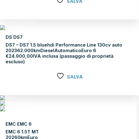
SALVA
Scopri di più
NEOPATENTATI
DS DS7
DS7 – DS7 1.5 bluehdi Performance Line 130cv auto
2023
62.000km
Diesel
Automatico
Euro 6
€
24.900,00
IVA inclusa (passaggio di proprietà
escluso)
SALVA
Scopri di più
EMC EMC 6
EMC 6 1.5T MT
2026
0km
Euro