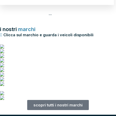
1
2
3
4
…
76
77
78
→
i nostri
marchi
Clicca sul marchio e guarda i veicoli disponibili
scopri tutti i nostri marchi