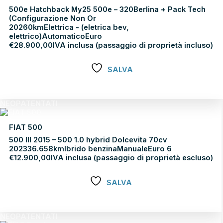
500e Hatchback My25 500e – 320Berlina + Pack Tech
(Configurazione Non Or
2026
0km
Elettrica - (eletrica bev,
elettrico)
Automatico
Euro
€
28.900,00
IVA inclusa (passaggio di proprietà incluso)
SALVA
Scopri di più
NEOPATENTATI
FIAT 500
500 III 2015 – 500 1.0 hybrid Dolcevita 70cv
2023
36.658km
Ibrido benzina
Manuale
Euro 6
€
12.900,00
IVA inclusa (passaggio di proprietà escluso)
SALVA
Scopri di più
NEOPATENTATI