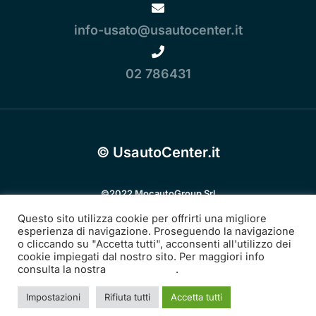
info-usato@usautocenter.it
02 786431
© UsautoCenter.it
©2022 MocautoGroup Srl
Cap. soc. euro 5.000.000 | P.I. 12097340967 | REA MI 2640764
Questo sito utilizza cookie per offrirti una migliore
Sede legale: Via dei Missaglia 89 20142 Milano
esperienza di navigazione. Proseguendo la navigazione
o cliccando su "Accetta tutti", acconsenti all'utilizzo dei
cookie impiegati dal nostro sito. Per maggiori info
consulta la nostra
Cookie Policy
.
Privacy
Cookies
policy
Policy
Impostazioni
Rifiuta tutti
Accetta tutti