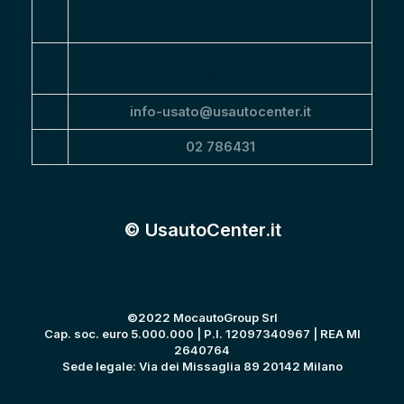
UsautoCenter.it
Via dei Missaglia 89, Milano, 20142
Strada Provinciale 40 per Binasco, 15,
Melegnano (MI), 20077
info-usato@usautocenter.it
02 786431
© UsautoCenter.it
©2022 MocautoGroup Srl
Cap. soc. euro 5.000.000 | P.I. 12097340967 | REA MI
2640764
Sede legale: Via dei Missaglia 89 20142 Milano