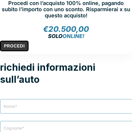
Procedi con l’acquisto 100% online, pagando
subito l’importo con uno sconto. Risparmierai x su
questo acquisto!
€
20.500,00
SOLO
ONLINE!
PROCEDI
richiedi informazioni
sull’auto
Modulo
richiesta
info
veicolo