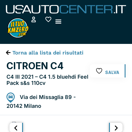
Vai
al
contenuto
Torna alla lista dei risultati
CITROEN C4
SALVA
C4 III 2021 – C4 1.5 bluehdi Feel
Pack s&s 110cv
Via dei Missaglia 89 -
20142 Milano