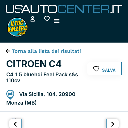
Vai
al
contenuto
Torna alla lista dei risultati
CITROEN C4
SALVA
C4 1.5 bluehdi Feel Pack s&s
110cv
Via Sicilia, 104, 20900
Monza (MB)