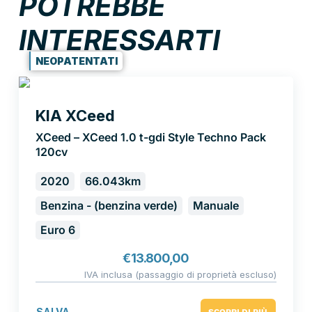
POTREBBE
INTERESSARTI
NEOPATENTATI
KIA XCeed
XCeed – XCeed 1.0 t-gdi Style Techno Pack
120cv
2020
66.043km
Benzina - (benzina verde)
Manuale
Euro 6
€
13.800,00
IVA inclusa (passaggio di proprietà escluso)
SALVA
SCOPRI DI PIÙ