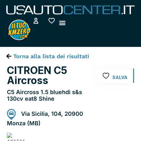
Vai
al
contenuto
Torna alla lista dei risultati
CITROEN C5
Aircross
SALVA
C5 Aircross 1.5 bluehdi s&s
130cv eat8 Shine
Via Sicilia, 104, 20900
Monza (MB)