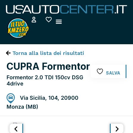
Vai
al
contenuto
Torna alla lista dei risultati
CUPRA Formentor
SALVA
Formentor 2.0 TDI 150cv DSG
4drive
Via Sicilia, 104, 20900
Monza (MB)