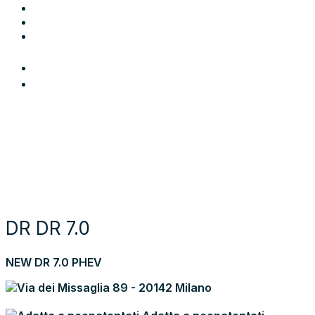
Blog
Contatti
Area Utente
Login
Preferiti
Cerca auto
Moto e scooter
Come funziona
Chi siamo
Blog
Contattaci
Torna alla lista dei risultati
DR DR 7.0
NEW DR 7.0 PHEV
Via dei Missaglia 89 - 20142 Milano