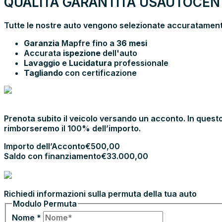
QUALITÀ GARANTITA USAUTOCENT
Tutte le nostre auto vengono selezionate accuratamente
Garanzia
Mapfre fino a
36 mesi
Accurata
ispezione
dell'auto
Lavaggio
e
Lucidatura
professionale
Tagliando
con certificazione
PRENOTA E
VIENI IN SHOWROOM
Prenota subito il veicolo versando un acconto. In questo
rimborseremo il 100% dell’importo.
Importo dell’Acconto
€
500,00
Saldo con finanziamento
€
33.000,00
PROCEDI CON L’ACCONTO
PERMUTA LA TUA AUTO
Richiedi informazioni sulla permuta della tua auto
Modulo Permuta
Nome
*