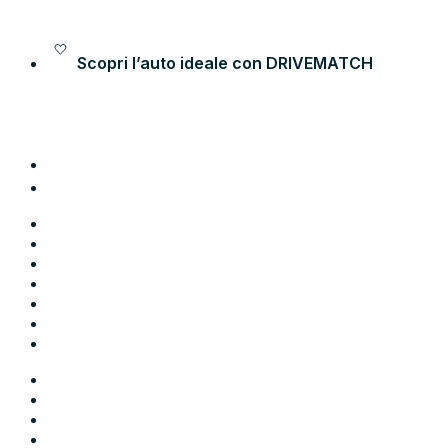
Vai al contenuto
Scopri l’auto ideale con
DRIVEMATCH
Auto
Moto
Come funziona
Chi siamo
Blog
Contatti
Area Utente
Auto
Moto
Come funziona
Chi siamo