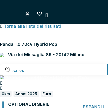
Vai
al
contenuto
COME FUNZIONA
AREA UTENTE
Torna alla lista dei risultati
FIAT PANDA
Panda 1.0 70cv Hybrid Pop
Via dei Missaglia 89 - 20142 Milano
SALVA
0km
Anno: 2025
Euro
OPTIONAL DI SERIE
ESPANDI