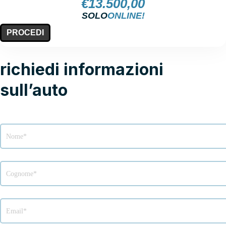
€
13.500,00
SOLO
ONLINE!
PROCEDI
richiedi informazioni
sull’auto
Modulo
richiesta
info
veicolo