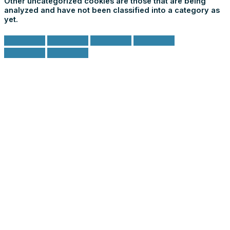
Other uncategorized cookies are those that are being
analyzed and have not been classified into a category as
yet.
ACCETTA E SALVA