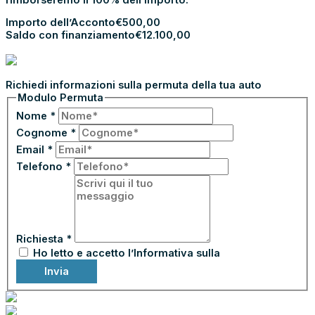
Importo dell’Acconto
€
500,00
Saldo con finanziamento
€
12.100,00
PROCEDI CON L’ACCONTO
PERMUTA LA TUA AUTO
Richiedi informazioni sulla permuta della tua auto
Modulo Permuta
Nome
*
Cognome
*
Email
*
Telefono
*
Richiesta
*
Ho letto e accetto l’Informativa sulla
Privacy
Invia
ASSICURA CON NOBIS ASSICURAZIONI