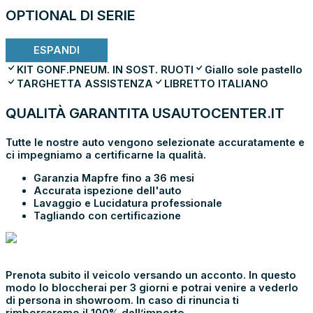
OPTIONAL DI SERIE
ESPANDI
KIT GONF.PNEUM. IN SOST. RUOTI
Giallo sole pastello
TARGHETTA ASSISTENZA
LIBRETTO ITALIANO
QUALITÀ GARANTITA USAUTOCENTER.IT
Tutte le nostre auto vengono selezionate accuratamente e
ci impegniamo a certificarne la qualità.
Garanzia
Mapfre fino a
36 mesi
Accurata
ispezione
dell'auto
Lavaggio
e
Lucidatura
professionale
Tagliando
con certificazione
PRENOTA E
VIENI IN SHOWROOM
Prenota subito il veicolo versando un acconto. In questo
modo lo bloccherai per 3 giorni e potrai venire a vederlo
di persona in showroom. In caso di rinuncia ti
rimborseremo il 100% dell’importo.