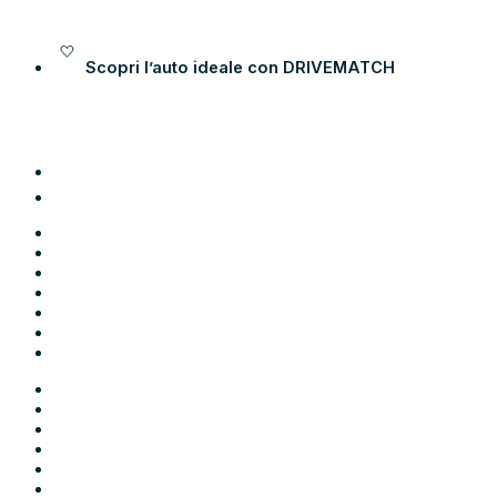
Vai al contenuto
Scopri l’auto ideale con
DRIVEMATCH
Auto
Moto
Come funziona
Chi siamo
Blog
Contatti
Area Utente
Auto
Moto
Come funziona
Chi siamo
Blog
Contatti