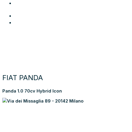
Area Utente
Login
Preferiti
Cerca auto
Moto e scooter
Come funziona
Chi siamo
Blog
Contattaci
Torna alla lista dei risultati
FIAT PANDA
Panda 1.0 70cv Hybrid Icon
Via dei Missaglia 89 - 20142 Milano