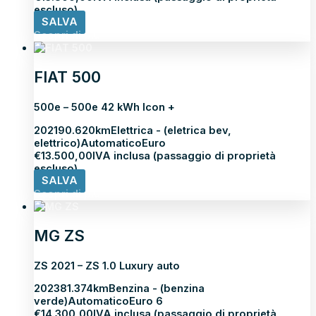
escluso)
SALVA
Scopri di più
FIAT 500
500e – 500e 42 kWh Icon +
2021
90.620km
Elettrica - (eletrica bev,
elettrico)
Automatico
Euro
€
13.500,00
IVA inclusa (passaggio di proprietà
escluso)
SALVA
Scopri di più
MG ZS
ZS 2021 – ZS 1.0 Luxury auto
2023
81.374km
Benzina - (benzina
verde)
Automatico
Euro 6
€
14.300,00
IVA inclusa (passaggio di proprietà