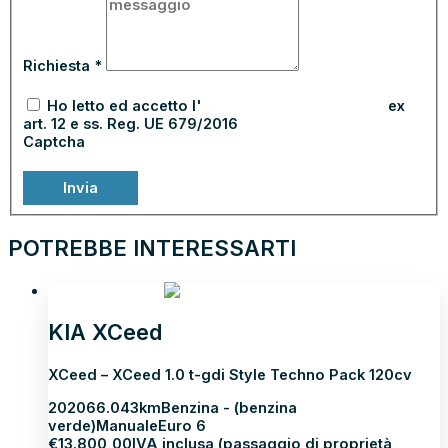
Richiesta
*
Ho letto ed accetto l'
informativa sulla privacy
ex
art. 12 e ss. Reg. UE 679/2016
Captcha
Invia
POTREBBE INTERESSARTI
NEOPATENTATI
KIA XCeed
XCeed – XCeed 1.0 t-gdi Style Techno Pack 120cv
2020
66.043km
Benzina - (benzina
verde)
Manuale
Euro 6
€
13.800,00
IVA inclusa (passaggio di proprietà