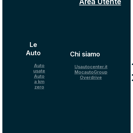
Area Utente
Le
Auto
Chi siamo
Auto
Usautocenter.it
usate
MocautoGroup
Auto
Overdrive
a km
zero
Contatti
UsautoCenter.it