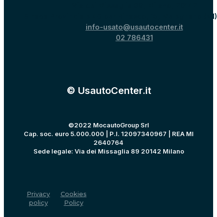
Via dei Missaglia 89, Milano, 20142
Strada Provinciale 40 per Binasco, 15, Melegnano (MI
info-usato@usautocenter.it
02 786431
© UsautoCenter.it
©2022 MocautoGroup Srl
Cap. soc. euro 5.000.000 | P.I. 12097340967 | REA MI
2640764
Sede legale: Via dei Missaglia 89 20142 Milano
Privacy
Cookies
policy
Policy