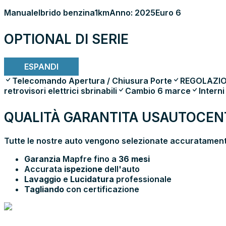
Manuale
Ibrido benzina
1km
Anno: 2025
Euro 6
OPTIONAL DI SERIE
ESPANDI
Telecomando Apertura / Chiusura Porte
REGOLAZI
retrovisori elettrici sbrinabili
Cambio 6 marce
Interni
QUALITÀ GARANTITA USAUTOCENT
Tutte le nostre auto vengono selezionate accuratamente
Garanzia
Mapfre fino a
36 mesi
Accurata
ispezione
dell'auto
Lavaggio
e
Lucidatura
professionale
Tagliando
con certificazione
PRENOTA E
VIENI IN SHOWROOM