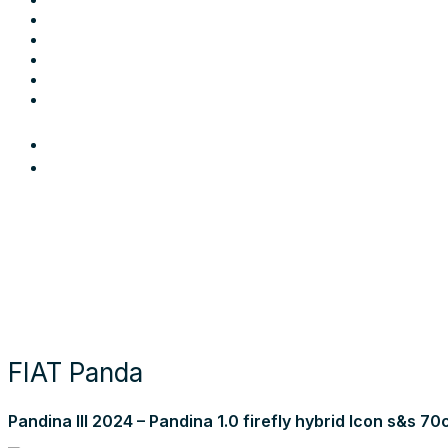
Come funziona
Chi siamo
Blog
Contatti
Area Utente
Login
Preferiti
Cerca auto
Moto e scooter
Come funziona
Chi siamo
Blog
Contattaci
Torna alla lista dei risultati
FIAT Panda
Pandina III 2024 – Pandina 1.0 firefly hybrid Icon s&s 70