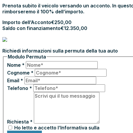
Prenota subito il veicolo versando un acconto. In questo
rimborseremo il 100% dell’importo.
Importo dell’Acconto
€
250,00
Saldo con finanziamento
€
12.350,00
PROCEDI CON L’ACCONTO
PERMUTA LA TUA AUTO
Richiedi informazioni sulla permuta della tua auto
Modulo Permuta
Nome
*
Cognome
*
Email
*
Telefono
*
Richiesta
*
Ho letto e accetto l’Informativa sulla
Privacy