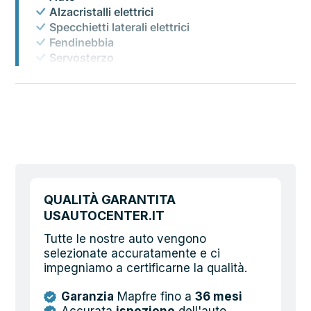
Alzacristalli elettrici
Specchietti laterali elettrici
Fendinebbia
Servosterzo
Climatizzatore automatico
Chiusura centralizzata
Volante in pelle
Portapacchi
ESP
Autoradio digitale
Airbag conducente
Airbag passeggero
Airbag laterali
QUALITÀ GARANTITA
Volante multifunzione
USAUTOCENTER.IT
Start/Stop Automatico
Tutte le nostre auto vengono
Hill Holder
selezionate accuratamente e ci
Sistema di controllo pressione pneumatici
impegniamo a certificarne la qualità.
Assistente abbaglianti
Autoradio
Garanzia
Mapfre fino a
36 mesi