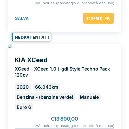
IVA inclusa (passaggio di proprietà escluso)
SALVA
SCOPRI DI PIÙ
NEOPATENTATI
KIA XCeed
XCeed – XCeed 1.0 t-gdi Style Techno Pack
120cv
2020
66.043km
Benzina - (benzina verde)
Manuale
Euro 6
€
13.800,00
IVA inclusa (passaggio di proprietà escluso)