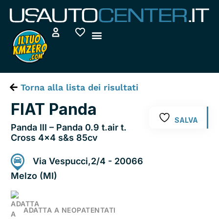
Vai
al
contenuto
Torna alla lista dei risultati
FIAT Panda
SALVA
Panda III – Panda 0.9 t.air t.
Cross 4×4 s&s 85cv
Via Vespucci,2/4 - 20066
Melzo (MI)
ADATTA A NEOPATENTATI