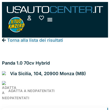
Vai
al
contenuto
Torna alla lista dei risultati
FIAT PANDA
Panda 1.0 70cv Hybrid
Via Sicilia, 104, 20900 Monza (MB)
ADATTA A NEOPATENTATI