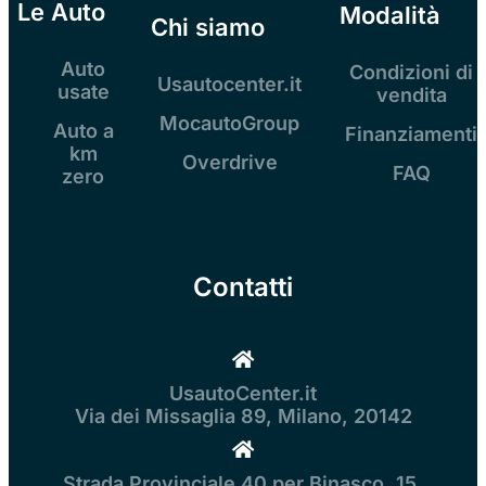
Le Auto
Modalità
Chi siamo
Auto
Condizioni di
Usautocenter.it
usate
vendita
MocautoGroup
Auto a
Finanziamenti
km
Overdrive
FAQ
zero
Contatti
UsautoCenter.it
Via dei Missaglia 89, Milano, 20142
Strada Provinciale 40 per Binasco, 15,