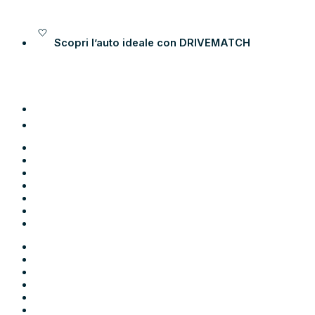
Vai al contenuto
Scopri l’auto ideale con
DRIVEMATCH
Auto
Moto
Come funziona
Chi siamo
Blog
Contatti
Area Utente
Auto
Moto
Come funziona
Chi siamo
Blog
Contatti