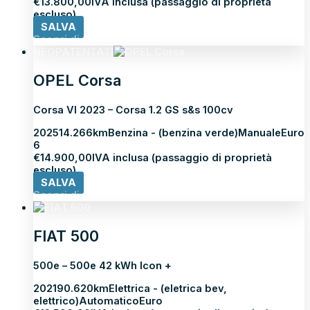
€
13.800,00
IVA inclusa (passaggio di proprietà
escluso)
SALVA
Scopri di più
NEOPATENTATI
OPEL Corsa
Corsa VI 2023 – Corsa 1.2 GS s&s 100cv
2025
14.266km
Benzina - (benzina verde)
Manuale
Euro
6
€
14.900,00
IVA inclusa (passaggio di proprietà
escluso)
SALVA
Scopri di più
FIAT 500
500e – 500e 42 kWh Icon +
2021
90.620km
Elettrica - (eletrica bev,
elettrico)
Automatico
Euro