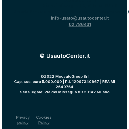
UsautoCenter.it
Via dei Missaglia 89, Milano, 20142
Strada Provinciale 40 per Binasco, 15, Melegnano (MI
info-usato@usautocenter.it
02 786431
© UsautoCenter.it
©2022 MocautoGroup Srl
Cap. soc. euro 5.000.000 | P.I. 12097340967 | REA MI
2640764
Sede legale: Via dei Missaglia 89 20142 Milano
Privacy
Cookies
policy
Policy