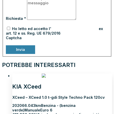
Richiesta
*
Ho letto ed accetto l'
informativa sulla privacy
ex
art. 12 e ss. Reg. UE 679/2016
Captcha
Invia
POTREBBE INTERESSARTI
NEOPATENTATI
KIA XCeed
XCeed – XCeed 1.0 t-gdi Style Techno Pack 120cv
2020
66.043km
Benzina - (benzina
verde)
Manuale
Euro 6