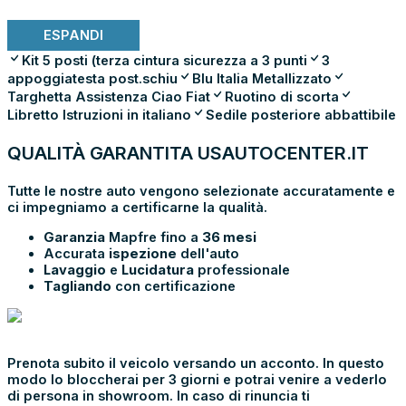
ESPANDI
Kit 5 posti (terza cintura sicurezza a 3 punti
3
appoggiatesta post.schiu
Blu Italia Metallizzato
Targhetta Assistenza Ciao Fiat
Ruotino di scorta
Libretto Istruzioni in italiano
Sedile posteriore abbattibile
QUALITÀ GARANTITA USAUTOCENTER.IT
Tutte le nostre auto vengono selezionate accuratamente e
ci impegniamo a certificarne la qualità.
Garanzia
Mapfre fino a
36 mesi
Accurata
ispezione
dell'auto
Lavaggio
e
Lucidatura
professionale
Tagliando
con certificazione
PRENOTA E
VIENI IN SHOWROOM
Prenota subito il veicolo versando un acconto. In questo
modo lo bloccherai per 3 giorni e potrai venire a vederlo
di persona in showroom. In caso di rinuncia ti