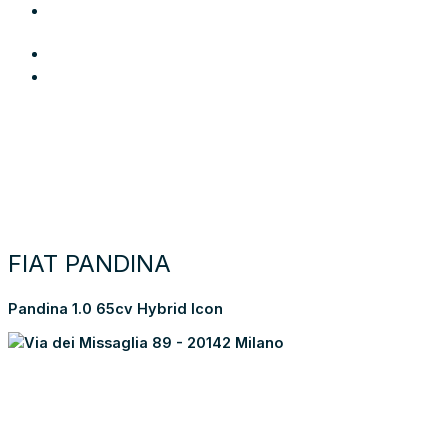
Area Utente
Login
Preferiti
Cerca auto
Moto e scooter
Come funziona
Chi siamo
Blog
Contattaci
Torna alla lista dei risultati
FIAT PANDINA
Pandina 1.0 65cv Hybrid Icon
Via dei Missaglia 89 - 20142 Milano