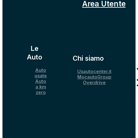
Area Utente
Le
Auto
Chi siamo
Auto
Usautocenter.it
usate
MocautoGroup
Auto
Overdrive
a km
zero
Contatti