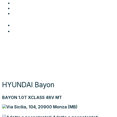
Blog
Contatti
Area Utente
Login
Preferiti
Cerca auto
Moto e scooter
Come funziona
Chi siamo
Blog
Contattaci
Torna alla lista dei risultati
HYUNDAI Bayon
BAYON 1.0T XCLASS 48V MT
Via Sicilia, 104, 20900 Monza (MB)