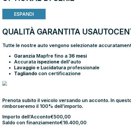
ESPANDI
QUALITÀ GARANTITA USAUTOCENT
Tutte le nostre auto vengono selezionate accuratamente
Garanzia
Mapfre fino a
36 mesi
Accurata
ispezione
dell'auto
Lavaggio
e
Lucidatura
professionale
Tagliando
con certificazione
PRENOTA E
VIENI IN SHOWROOM
Prenota subito il veicolo versando un acconto. In questo
rimborseremo il 100% dell’importo.
Importo dell’Acconto
€
500,00
Saldo con finanziamento
€
16.400,00
PROCEDI CON L’ACCONTO