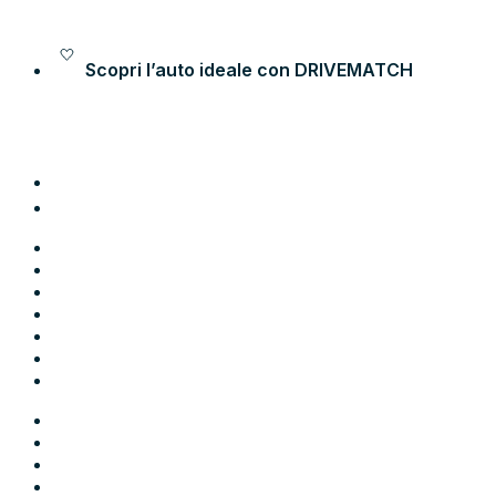
Vai al contenuto
Scopri l’auto ideale con
DRIVEMATCH
Auto
Moto
Come funziona
Chi siamo
Blog
Contatti
Area Utente
Auto
Moto
Come funziona
Chi siamo