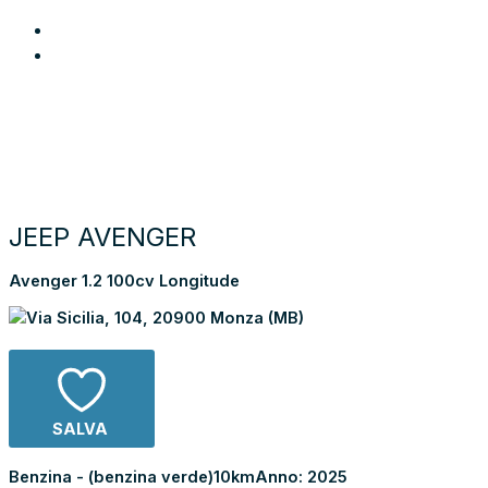
Login
Preferiti
Cerca auto
Moto e scooter
Come funziona
Chi siamo
Blog
Contattaci
Torna alla lista dei risultati
JEEP AVENGER
Avenger 1.2 100cv Longitude
Via Sicilia, 104, 20900 Monza (MB)
SALVA
Benzina - (benzina verde)
10km
Anno: 2025