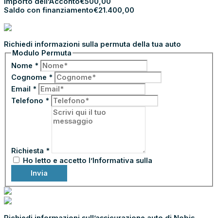
Importo dell’Acconto
€
500,00
Saldo con finanziamento
€
21.400,00
PROCEDI CON L’ACCONTO
PERMUTA LA TUA AUTO
Richiedi informazioni sulla permuta della tua auto
Modulo Permuta
Nome
*
Cognome
*
Email
*
Telefono
*
Richiesta
*
Ho letto e accetto l’Informativa sulla
Privacy
Invia
ASSICURA CON NOBIS ASSICURAZIONI
Richiedi informazioni sull’assicurazione auto di Nobis