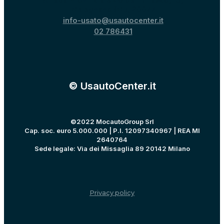
Strada Provinciale 40 per Binasco, 15,
Melegnano (MI), 20077
info-usato@usautocenter.it
02 786431
© UsautoCenter.it
©2022 MocautoGroup Srl
Cap. soc. euro 5.000.000 | P.I. 12097340967 | REA MI
2640764
Sede legale: Via dei Missaglia 89 20142 Milano
Privacy policy