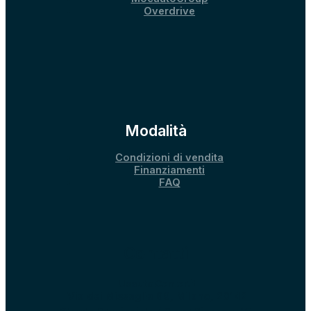
Overdrive
Modalità
Condizioni di vendita
Finanziamenti
FAQ
Contatti
UsautoCenter.it
Via dei Missaglia 89, Milano, 20142