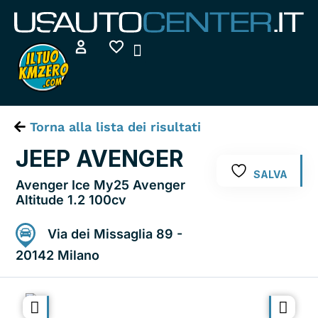
Vai
al
contenuto
COME FUNZIONA
CHI SIAMO
AREA UTENTE
Torna alla lista dei risultati
JEEP AVENGER
SALVA
Avenger Ice My25 Avenger
Altitude 1.2 100cv
Via dei Missaglia 89 -
20142 Milano