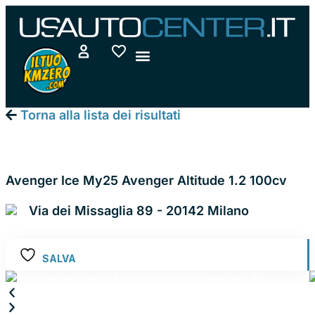
Vai
al
contenuto
Torna alla lista dei risultati
JEEP AVENGER
Avenger Ice My25 Avenger Altitude 1.2 100cv
Via dei Missaglia 89 - 20142 Milano
SALVA