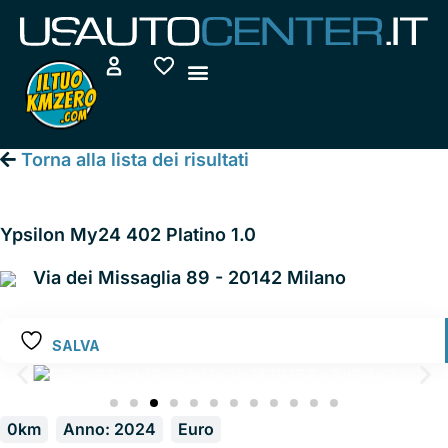
Vai
al
contenuto
Torna alla lista dei risultati
LANCIA NEW YPSILON
Ypsilon My24 402 Platino 1.0
Via dei Missaglia 89 - 20142 Milano
SALVA
0km
Anno: 2024
Euro