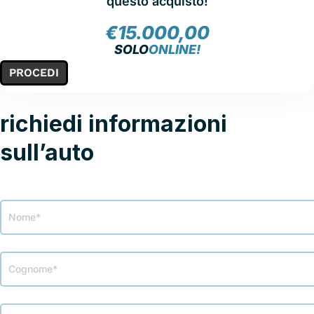
questo acquisto!
€
15.000,00
SOLO
ONLINE!
PROCEDI
richiedi informazioni
sull’auto
Modulo
richiesta
info
veicolo