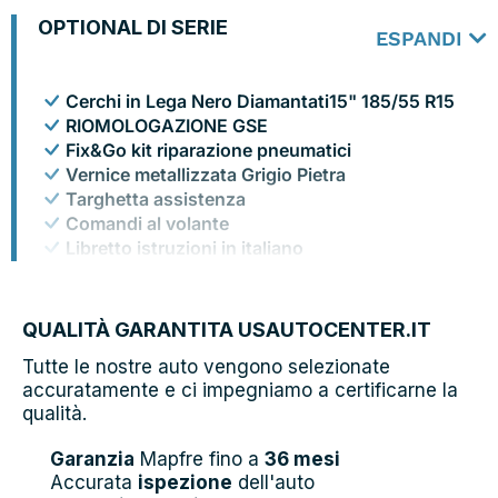
OPTIONAL DI SERIE
ESPANDI
Cerchi in Lega Nero Diamantati15" 185/55 R15
RIOMOLOGAZIONE GSE
Fix&Go kit riparazione pneumatici
Vernice metallizzata Grigio Pietra
Targhetta assistenza
Comandi al volante
Libretto istruzioni in italiano
OPT MANOVRA SEDILI SEAQUAL
QUALITÀ GARANTITA USAUTOCENTER.IT
Tutte le nostre auto vengono selezionate
accuratamente e ci impegniamo a certificarne la
qualità.
Garanzia
Mapfre fino a
36 mesi
Accurata
ispezione
dell'auto