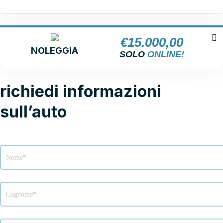
€
15.000,00
NOLEGGIA
SOLO
ONLINE!
richiedi informazioni
sull’auto
Modulo
richiesta
info
veicolo