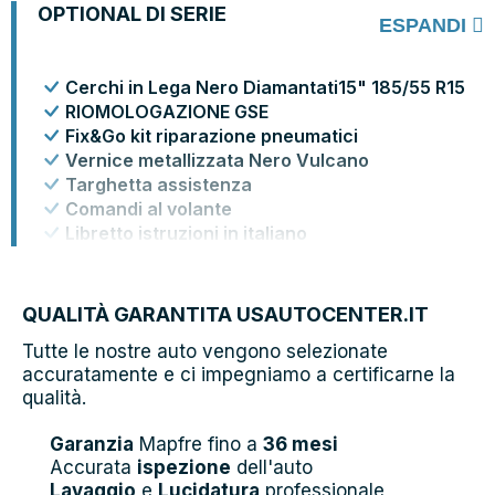
OPTIONAL DI SERIE
ESPANDI
Cerchi in Lega Nero Diamantati15" 185/55 R15
RIOMOLOGAZIONE GSE
Fix&Go kit riparazione pneumatici
Vernice metallizzata Nero Vulcano
Targhetta assistenza
Comandi al volante
Libretto istruzioni in italiano
PACK TECH
QUALITÀ GARANTITA USAUTOCENTER.IT
Tutte le nostre auto vengono selezionate
accuratamente e ci impegniamo a certificarne la
qualità.
Garanzia
Mapfre fino a
36 mesi
Accurata
ispezione
dell'auto
Lavaggio
e
Lucidatura
professionale