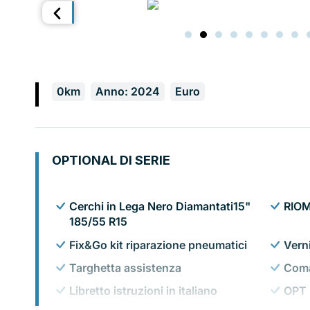
0km
Anno: 2024
Euro
OPTIONAL DI SERIE
Cerchi in Lega Nero Diamantati15"
RIO
185/55 R15
Fix&Go kit riparazione pneumatici
Verni
Targhetta assistenza
Coma
Libretto istruzioni in italiano
OPT