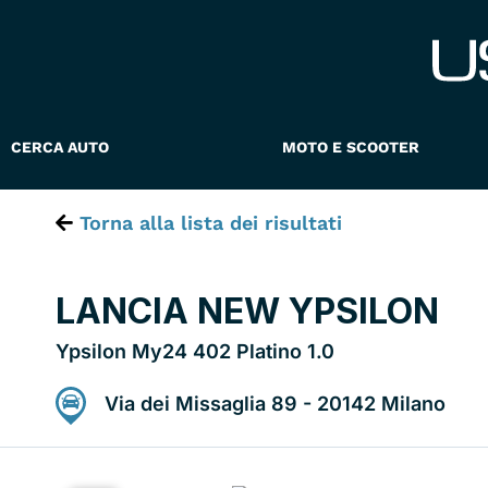
Vai
al
contenuto
CERCA AUTO
MOTO E SCOOTER
Torna alla lista dei risultati
LANCIA NEW YPSILON
Ypsilon My24 402 Platino 1.0
Via dei Missaglia 89 - 20142 Milano