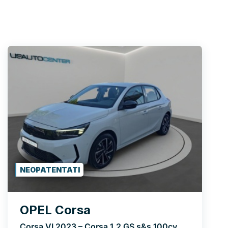
NEOPATENTATI
OPEL Corsa
Corsa VI 2023 – Corsa 1.2 GS s&s 100cv