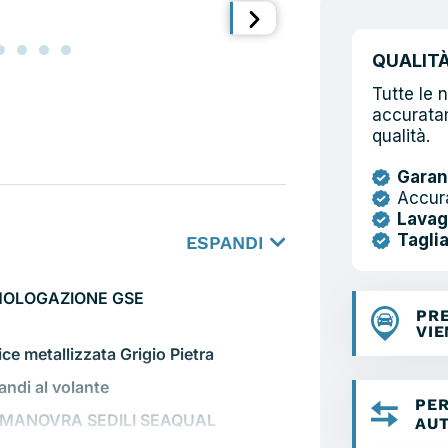
QUALIT
Tutte le 
accuratam
qualità.
Garan
Accur
Lavag
Tagli
ESPANDI
MOLOGAZIONE GSE
PR
VI
ce metallizzata Grigio Pietra
ndi al volante
PER
 MANOVRA SEDILI SEAQUAL
AU