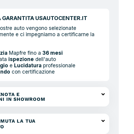
À GARANTITA USAUTOCENTER.IT
nostre auto vengono selezionate
ente e ci impegniamo a certificarne la
zia
Mapfre fino a
36 mesi
ata
ispezione
dell'auto
gio
e
Lucidatura
professionale
ando
con certificazione
ENOTA E
ENI IN SHOWROOM
MUTA LA TUA
TO