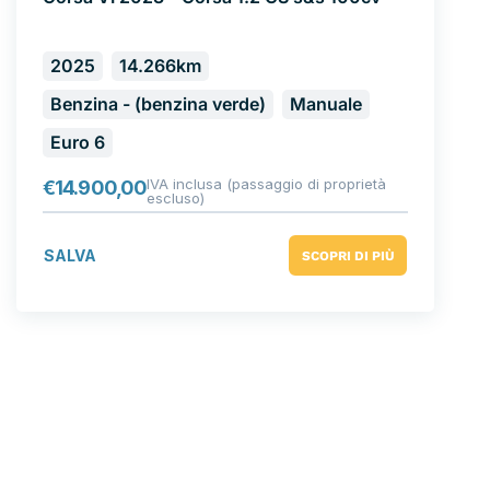
2025
14.266km
Benzina - (benzina verde)
Manuale
Euro 6
IVA inclusa (passaggio di proprietà
€
14.900,00
escluso)
SALVA
SCOPRI DI PIÙ