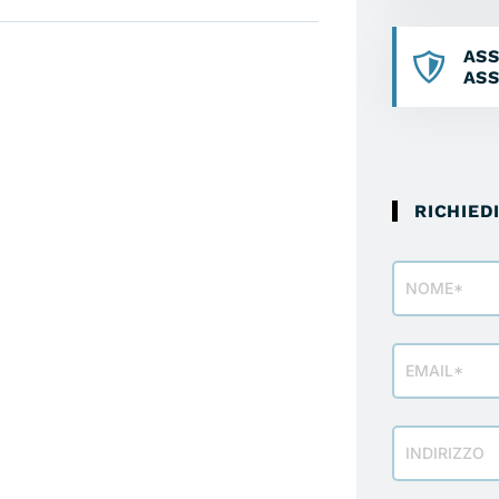
ASS
ASS
RICHIED
Modulo
richiesta
info
veicolo