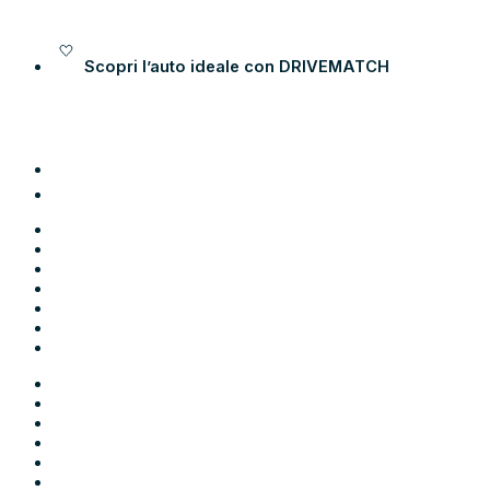
Vai al contenuto
Scopri l’auto ideale con
DRIVEMATCH
Auto
Moto
Come funziona
Chi siamo
Blog
Contatti
Area Utente
Auto
Moto
Come funziona
Chi siamo
Blog
Contatti