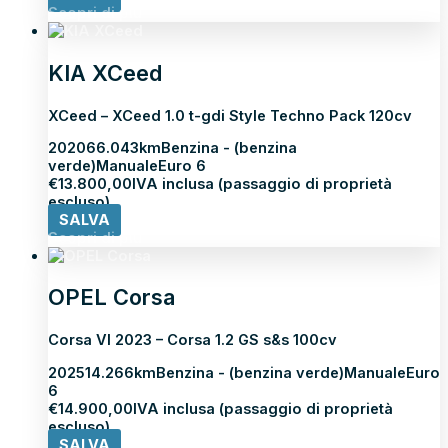
Scopri di più
KIA XCeed
XCeed – XCeed 1.0 t-gdi Style Techno Pack 120cv
2020
66.043km
Benzina - (benzina
verde)
Manuale
Euro 6
€
13.800,00
IVA inclusa (passaggio di proprietà
escluso)
SALVA
Scopri di più
OPEL Corsa
Corsa VI 2023 – Corsa 1.2 GS s&s 100cv
2025
14.266km
Benzina - (benzina verde)
Manuale
Euro
6
€
14.900,00
IVA inclusa (passaggio di proprietà
escluso)
SALVA