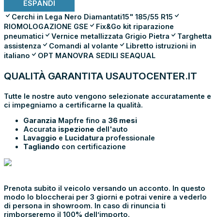
ESPANDI
Cerchi in Lega Nero Diamantati15" 185/55 R15
RIOMOLOGAZIONE GSE
Fix&Go kit riparazione
pneumatici
Vernice metallizzata Grigio Pietra
Targhetta
assistenza
Comandi al volante
Libretto istruzioni in
italiano
OPT MANOVRA SEDILI SEAQUAL
QUALITÀ GARANTITA USAUTOCENTER.IT
Tutte le nostre auto vengono selezionate accuratamente e
ci impegniamo a certificarne la qualità.
Garanzia
Mapfre fino a
36 mesi
Accurata
ispezione
dell'auto
Lavaggio
e
Lucidatura
professionale
Tagliando
con certificazione
PRENOTA E
VIENI IN SHOWROOM
Prenota subito il veicolo versando un acconto. In questo
modo lo bloccherai per 3 giorni e potrai venire a vederlo
di persona in showroom. In caso di rinuncia ti
rimborseremo il 100% dell’importo.