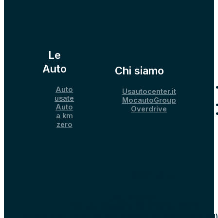
Le
Auto
Chi siamo
Auto
Usautocenter.it
usate
MocautoGroup
Auto
Overdrive
a km
zero
Contatti
UsautoCenter.it
Via dei Missaglia 89, Milano, 20142
Strada Provinciale 40 per Binasco, 15, Melegnano (MI