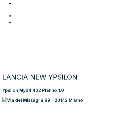
Area Utente
Login
Preferiti
Cerca auto
Moto e scooter
Come funziona
Chi siamo
Blog
Contattaci
Torna alla lista dei risultati
LANCIA NEW YPSILON
Ypsilon My24 402 Platino 1.0
Via dei Missaglia 89 - 20142 Milano