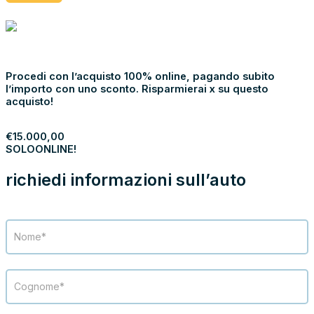
NOLEGGIA
€
15.000,00
SOLO
ONLINE!
Procedi con l’acquisto 100% online, pagando subito
l’importo con uno sconto. Risparmierai x su questo
acquisto!
PROCEDI
€
15.000,00
SOLO
ONLINE!
richiedi informazioni sull’auto
Modulo
richiesta
info
veicolo