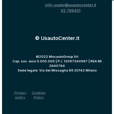
info-usato@usautocenter.it
02 786431
© UsautoCenter.it
©2022 MocautoGroup Srl
Cap. soc. euro 5.000.000 | P.I. 12097340967 | REA MI
2640764
Sede legale: Via dei Missaglia 89 20142 Milano
Privacy
Cookies
policy
Policy