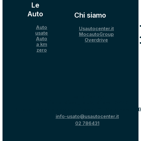
Le
Auto
Chi siamo
Auto
Usautocenter.it
usate
MocautoGroup
Auto
Overdrive
a km
zero
Contatti
UsautoCenter.it
Via dei Missaglia 89, Milano, 20142
Strada Provinciale 40 per Binasco, 15, Melegnano (MI
info-usato@usautocenter.it
02 786431