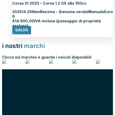
Corsa VI 2023 – Corsa 1.2 GS s&s 100cv
2025
14.266km
Benzina - (benzina verde)
Manuale
Euro
6
€
14.900,00
IVA inclusa (passaggio di proprietà
escluso)
SALVA
Scopri di più
i nostri
marchi
Clicca sul marchio e guarda i veicoli disponibili
scopri tutti i nostri marchi