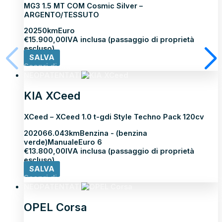
MG3 1.5 MT COM Cosmic Silver –
ARGENTO/TESSUTO
2025
0km
Euro
€
15.900,00
IVA inclusa (passaggio di proprietà
escluso)
SALVA
Scopri di più
NEOPATENTATI
KIA XCeed
XCeed – XCeed 1.0 t-gdi Style Techno Pack 120cv
2020
66.043km
Benzina - (benzina
verde)
Manuale
Euro 6
€
13.800,00
IVA inclusa (passaggio di proprietà
escluso)
SALVA
Scopri di più
NEOPATENTATI
OPEL Corsa