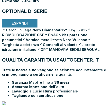
0km
Anno: 2024
Euro
OPTIONAL DI SERIE
ESPANDI
Cerchi in Lega Nero Diamantati15" 185/55 R15
RIOMOLOGAZIONE GSE
Fix&Go kit riparazione
pneumatici
Vernice metallizzata Nero Vulcano
Targhetta assistenza
Comandi al volante
Libretto
istruzioni in italiano
OPT MANOVRA SEDILI SEAQUAL
QUALITÀ GARANTITA USAUTOCENTER.IT
Tutte le nostre auto vengono selezionate accuratamente e
ci impegniamo a certificarne la qualità.
Garanzia
Mapfre fino a
36 mesi
Accurata
ispezione
dell'auto
Lavaggio
e
Lucidatura
professionale
Tagliando
con certificazione
PRENOTA E
VIENI IN SHOWROOM