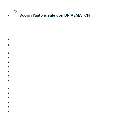
Vai al contenuto
Scopri l’auto ideale con
DRIVEMATCH
Auto
Moto
Come funziona
Chi siamo
Blog
Contatti
Area Utente
Auto
Moto
Come funziona
Chi siamo
Blog
Contatti