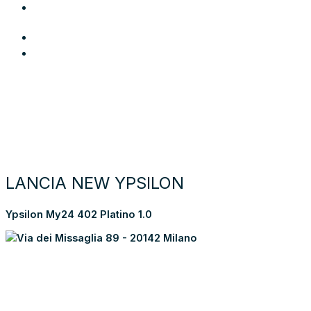
Area Utente
Login
Preferiti
Cerca auto
Moto e scooter
Come funziona
Chi siamo
Blog
Contattaci
Torna alla lista dei risultati
LANCIA NEW YPSILON
Ypsilon My24 402 Platino 1.0
Via dei Missaglia 89 - 20142 Milano