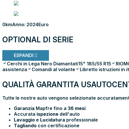
0km
Anno: 2024
Euro
OPTIONAL DI SERIE
ESPANDI
Cerchi in Lega Nero Diamantati15" 185/55 R15
RIOM
assistenza
Comandi al volante
Libretto istruzioni in i
QUALITÀ GARANTITA USAUTOCENT
Tutte le nostre auto vengono selezionate accuratamente
Garanzia
Mapfre fino a
36 mesi
Accurata
ispezione
dell'auto
Lavaggio
e
Lucidatura
professionale
Tagliando
con certificazione