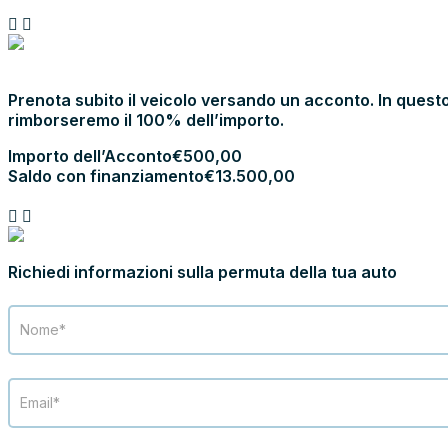
PRENOTA E
VIENI IN SHOWROOM
Prenota subito il veicolo versando un acconto. In questo
rimborseremo il 100% dell’importo.
Importo dell’Acconto
€
500,00
Saldo con finanziamento
€
13.500,00
PROCEDI CON L’ACCONTO
PERMUTA LA TUA AUTO
Richiedi informazioni sulla permuta della tua auto
Modulo
Permuta