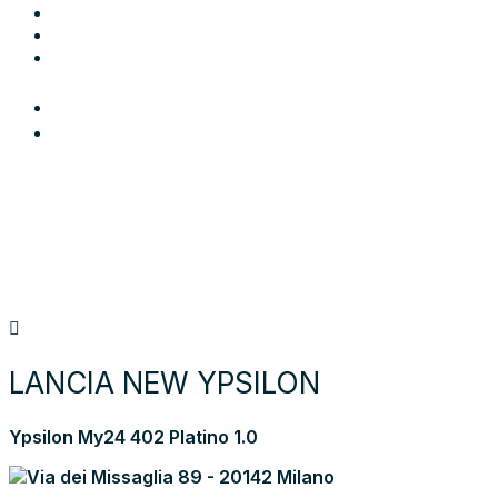
Blog
Contatti
Area Utente
Login
Preferiti
Cerca auto
Moto e scooter
Come funziona
Chi siamo
Blog
Contattaci
Torna alla lista dei risultati
LANCIA NEW YPSILON
Ypsilon My24 402 Platino 1.0
Via dei Missaglia 89 - 20142 Milano