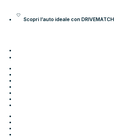
Vai al contenuto
Scopri l’auto ideale con
DRIVEMATCH
Auto
Moto
Come funziona
Chi siamo
Blog
Contatti
Area Utente
Auto
Moto
Come funziona
Chi siamo