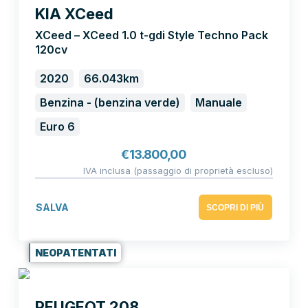
KIA XCeed
XCeed – XCeed 1.0 t-gdi Style Techno Pack
120cv
2020
66.043km
Benzina - (benzina verde)
Manuale
Euro 6
€
13.800,00
IVA inclusa (passaggio di proprietà escluso)
SALVA
SCOPRI DI PIÙ
NEOPATENTATI
PEUGEOT 208