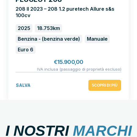
208 II 2023 – 208 1.2 puretech Allure s&s
100cv
2025
18.753km
Benzina - (benzina verde)
Manuale
Euro 6
€
15.900,00
IVA inclusa (passaggio di proprietà escluso)
SALVA
SCOPRI DI PIÙ
I NOSTRI
MARCHI