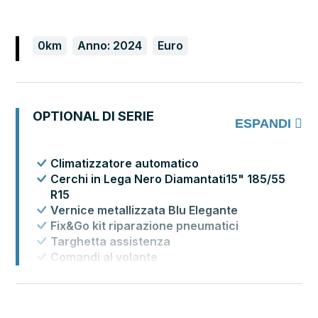
0km
Anno: 2024
Euro
OPTIONAL DI SERIE
ESPANDI
Climatizzatore automatico
Cerchi in Lega Nero Diamantati15" 185/55
R15
Vernice metallizzata Blu Elegante
Fix&Go kit riparazione pneumatici
Targhetta assistenza
Comandi al volante
Libretto istruzioni in italiano
OPT MANOVRA SEDILI SEAQUAL