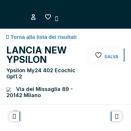
Vai
al
contenuto
COME FUNZIONA
AREA UTENTE
Torna alla lista dei risultati
LANCIA NEW
YPSILON
SALVA
Ypsilon My24 402 Ecochic
Gpl1.2
Via dei Missaglia 89 -
20142 Milano