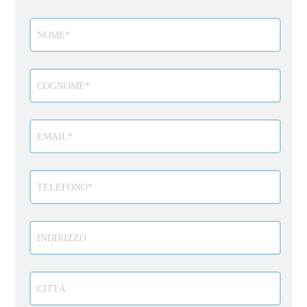
Modulo
richiesta
info
veicolo