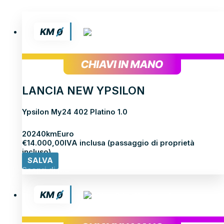
LANCIA NEW YPSILON
Ypsilon My24 402 Platino 1.0
2024
0km
Euro
€
14.000,00
IVA inclusa (passaggio di proprietà
incluso)
SALVA
Scopri di più