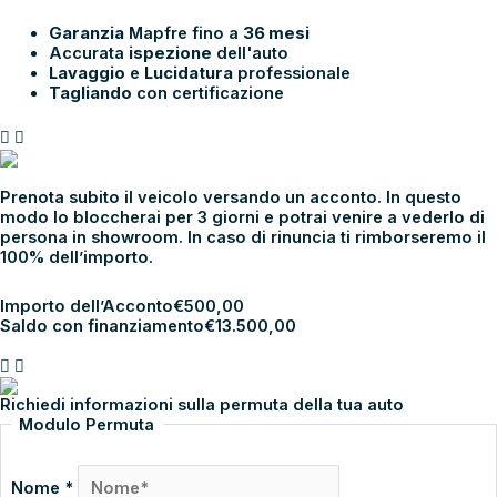
Garanzia
Mapfre fino a
36 mesi
Accurata
ispezione
dell'auto
Lavaggio
e
Lucidatura
professionale
Tagliando
con certificazione
PRENOTA E
VIENI IN SHOWROOM
Prenota subito il veicolo versando un acconto. In questo
modo lo bloccherai per 3 giorni e potrai venire a vederlo di
persona in showroom. In caso di rinuncia ti rimborseremo il
100% dell’importo.
Importo dell’Acconto
€
500,00
Saldo con finanziamento
€
13.500,00
PROCEDI CON L’ACCONTO
PERMUTA LA TUA AUTO
Richiedi informazioni sulla permuta della tua auto
Modulo Permuta
Nome
*