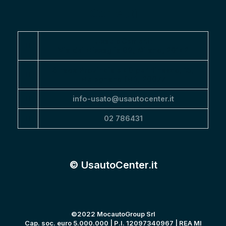
Contatti
UsautoCenter.it
Via dei Missaglia 89, Milano, 20142
Strada Provinciale 40 per Binasco, 15,
Melegnano (MI), 20077
info-usato@usautocenter.it
02 786431
© UsautoCenter.it
©2022 MocautoGroup Srl
Cap. soc. euro 5.000.000 | P.I. 12097340967 | REA MI