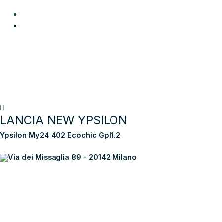
Login
Preferiti
Cerca auto
Moto e scooter
Come funziona
Chi siamo
Blog
Contattaci
Torna alla lista dei risultati
LANCIA NEW YPSILON
Ypsilon My24 402 Ecochic Gpl1.2
Via dei Missaglia 89 - 20142 Milano