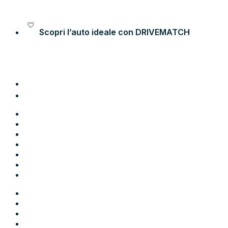
Vai al contenuto
Scopri l’auto ideale con
DRIVEMATCH
Auto
Moto
Come funziona
Chi siamo
Blog
Contatti
Area Utente
Auto
Moto
Come funziona
Chi siamo