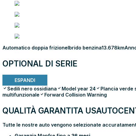
Automatico doppia frizione
Ibrido benzina
13.678km
Anno
OPTIONAL DI SERIE
ESPANDI
Sedili nero ossidiana
Model year 24
Plancia verde 
multifunzionale
Forward Collision Warning
QUALITÀ GARANTITA USAUTOCENT
Tutte le nostre auto vengono selezionate accuratamente
Garanzia
Mapfre fino a
36 mesi