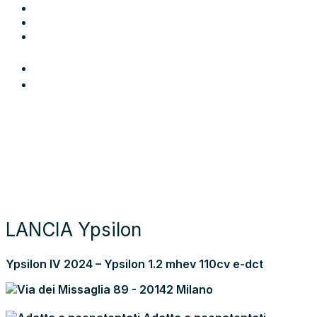
Blog
Contatti
Area Utente
Login
Preferiti
Cerca auto
Moto e scooter
Come funziona
Chi siamo
Blog
Contattaci
Torna alla lista dei risultati
LANCIA Ypsilon
Ypsilon IV 2024 – Ypsilon 1.2 mhev 110cv e-dct
Via dei Missaglia 89 - 20142 Milano