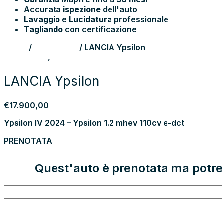
Accurata
ispezione
dell'auto
Lavaggio
e
Lucidatura
professionale
Tagliando
con certificazione
Home
/
Auto Usate
/ LANCIA Ypsilon
Auto Usate
,
Neopatentati
LANCIA Ypsilon
€
17.900,00
Ypsilon IV 2024 – Ypsilon 1.2 mhev 110cv e-dct
PRENOTATA
Quest'auto è prenotata ma potrebb