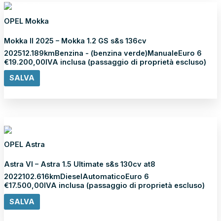
OPEL Mokka
Mokka II 2025 – Mokka 1.2 GS s&s 136cv
2025
12.189km
Benzina - (benzina verde)
Manuale
Euro 6
€
19.200,00
IVA inclusa (passaggio di proprietà escluso)
SALVA
Scopri di più
NEOPATENTATI
OPEL Astra
Astra VI – Astra 1.5 Ultimate s&s 130cv at8
2022
102.616km
Diesel
Automatico
Euro 6
€
17.500,00
IVA inclusa (passaggio di proprietà escluso)
SALVA
Scopri di più