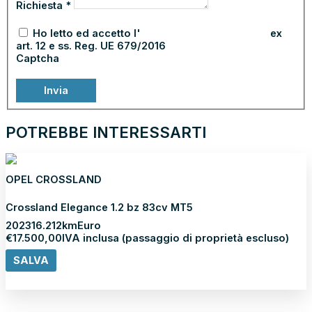
Richiesta
*
Ho letto ed accetto l'
informativa sulla privacy
ex
art. 12 e ss. Reg. UE 679/2016
Captcha
Invia
POTREBBE INTERESSARTI
OPEL CROSSLAND
Crossland Elegance 1.2 bz 83cv MT5
2023
16.212km
Euro
€
17.500,00
IVA inclusa (passaggio di proprietà escluso)
SALVA
Scopri di più