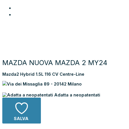
Login
Preferiti
Cerca auto
Moto e scooter
Come funziona
Chi siamo
Blog
Contattaci
Torna alla lista dei risultati
MAZDA NUOVA MAZDA 2 MY24
Mazda2 Hybrid 1.5L 116 CV Centre-Line
Via dei Missaglia 89 - 20142 Milano
Adatta a neopatentati
SALVA