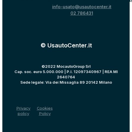
Strada Provinciale 40 per Binasco, 15, Melegnano (MI
info-usato@usautocenter.it
02 786431
© UsautoCenter.it
©2022 MocautoGroup Srl
Cap. soc. euro 5.000.000 | P.I. 12097340967 | REA MI
2640764
Sede legale: Via dei Missaglia 89 20142 Milano
Privacy
Cookies
policy
Policy