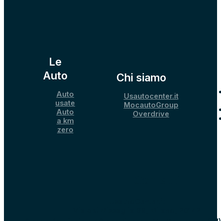
Le
Auto
Chi siamo
Auto
Usautocenter.it
usate
MocautoGroup
Auto
Overdrive
a km
zero
Contatti
UsautoCenter.it
Via dei Missaglia 89, Milano, 20142