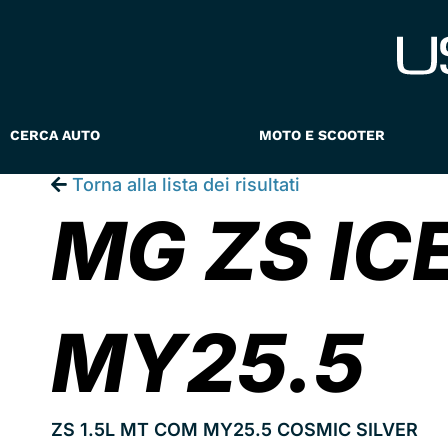
Vai
al
contenuto
CERCA AUTO
MOTO E SCOOTER
Torna alla lista dei risultati
MG ZS IC
MY25.5
ZS 1.5L MT COM MY25.5 COSMIC SILVER