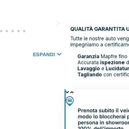
QUALITÀ GARANTITA 
Tutte le nostre auto ven
impegniamo a certificarne
ESPANDI
Garanzia
Mapfre fino
Accurata
ispezione
d
Lavaggio
e
Lucidatu
Tagliando
con certifi
PRENOTA E
VIENI IN SHOWRO
Prenota subito il ve
modo lo bloccherai p
persona in showroom.
100% dell’importo.