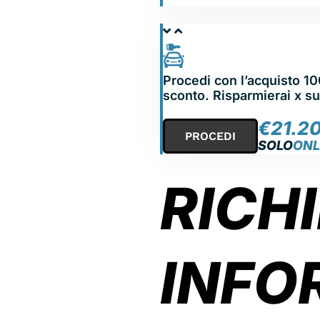
NOLEGGIA
Procedi con l’acquisto 1
sconto. Risparmierai x s
€
21.2
PROCEDI
SOLO
ONL
RICHI
INFO