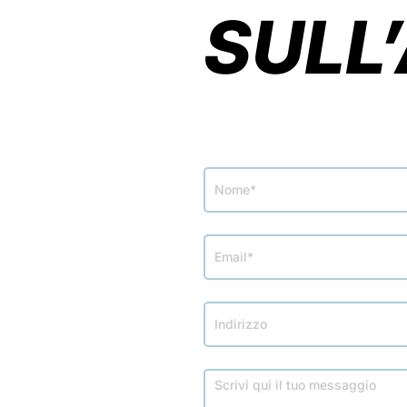
SULL
Modulo
richiesta
info
veicolo