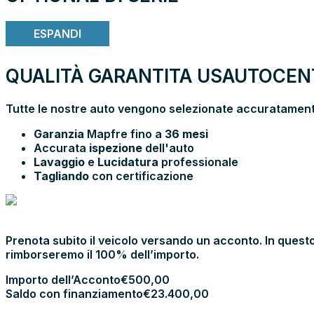
ESPANDI
QUALITÀ GARANTITA USAUTOCENT
Tutte le nostre auto vengono selezionate accuratamente
Garanzia
Mapfre fino a
36 mesi
Accurata
ispezione
dell'auto
Lavaggio
e
Lucidatura
professionale
Tagliando
con certificazione
PRENOTA E
VIENI IN SHOWROOM
Prenota subito il veicolo versando un acconto. In questo
rimborseremo il 100% dell’importo.
Importo dell’Acconto
€
500,00
Saldo con finanziamento
€
23.400,00
PROCEDI CON L’ACCONTO