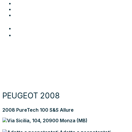
Blog
Contatti
Area Utente
Login
Preferiti
Cerca auto
Moto e scooter
Come funziona
Chi siamo
Blog
Contattaci
Torna alla lista dei risultati
PEUGEOT 2008
2008 PureTech 100 S&S Allure
Via Sicilia, 104, 20900 Monza (MB)