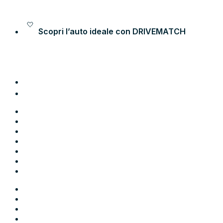
Vai al contenuto
Scopri l’auto ideale con
DRIVEMATCH
Auto
Moto
Come funziona
Chi siamo
Blog
Contatti
Area Utente
Auto
Moto
Come funziona
Chi siamo