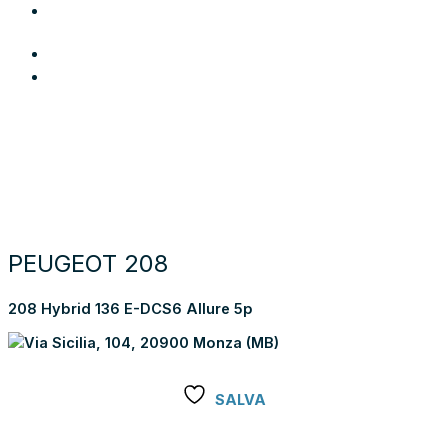
Area Utente
Login
Preferiti
Cerca auto
Moto e scooter
Come funziona
Chi siamo
Blog
Contattaci
Torna alla lista dei risultati
PEUGEOT 208
208 Hybrid 136 E-DCS6 Allure 5p
Via Sicilia, 104, 20900 Monza (MB)
SALVA