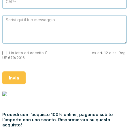
Ho letto ed accetto l’
informativa sulla privacy
ex art. 12 e ss. Reg.
UE 679/2016
Invia
NOLEGGIA
€
22.900,00
SOLO
ONLINE!
Procedi con l’acquisto 100% online, pagando subito
l’importo con uno sconto. Risparmierai x su questo
acquisto!