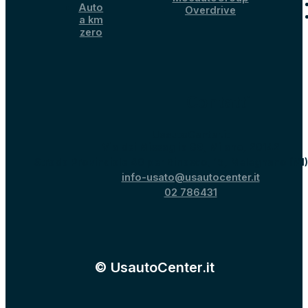
Auto
Overdrive
a km
zero
Contatti
UsautoCenter.it
Via dei Missaglia 89, Milano, 20142
Strada Provinciale 40 per Binasco, 15, Melegnano (MI
info-usato@usautocenter.it
02 786431
© UsautoCenter.it