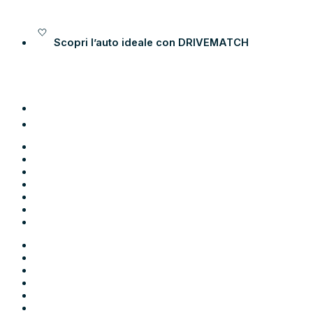
Vai al contenuto
Scopri l’auto ideale con
DRIVEMATCH
Auto
Moto
Come funziona
Chi siamo
Blog
Contatti
Area Utente
Auto
Moto
Come funziona
Chi siamo
Blog
Contatti