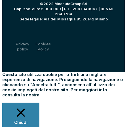
©2022 MocautoGroup Srl
Cap. soc. euro 5.000.000 | P.I. 12097340967 | REA MI
2640764
Sede legale: Via dei Missaglia 89 20142 Milano
Privacy
Cookies
policy
Policy
Questo sito utilizza cookie per offrirti una migliore
esperienza di navigazione. Proseguendo la navigazione o
cliccando su "Accetta tutti", acconsenti all'utilizzo dei
cookie impiegati dal nostro sito. Per maggiori info
consulta la nostra
Cookie Policy
.
Impostazioni
Rifiuta tutti
Accetta tutti
Chiudi