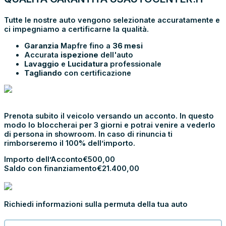
Tutte le nostre auto vengono selezionate accuratamente e
ci impegniamo a certificarne la qualità.
Garanzia
Mapfre fino a
36 mesi
Accurata
ispezione
dell'auto
Lavaggio
e
Lucidatura
professionale
Tagliando
con certificazione
PRENOTA E
VIENI IN SHOWROOM
Prenota subito il veicolo versando un acconto. In questo
modo lo bloccherai per 3 giorni e potrai venire a vederlo
di persona in showroom. In caso di rinuncia ti
rimborseremo il 100% dell’importo.
Importo dell’Acconto
€
500,00
Saldo con finanziamento
€
21.400,00
PROCEDI CON L’ACCONTO
PERMUTA LA TUA AUTO
Richiedi informazioni sulla permuta della tua auto
Modulo
Permuta