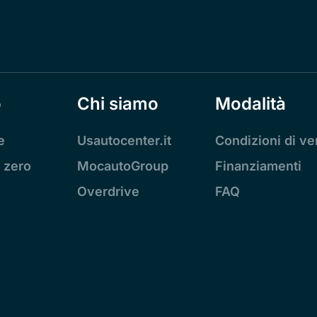
o
Chi siamo
Modalità
e
Usautocenter.it
Condizioni di ve
 zero
MocautoGroup
Finanziamenti
Overdrive
FAQ