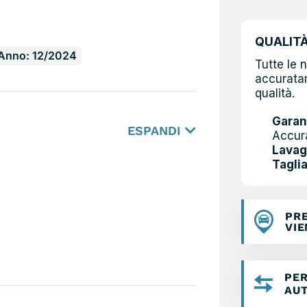
QUALIT
Anno: 12/2024
Tutte le 
accuratam
qualità.
Garan
ESPANDI
Accur
Lavag
Tagli
PR
VI
PER
AU