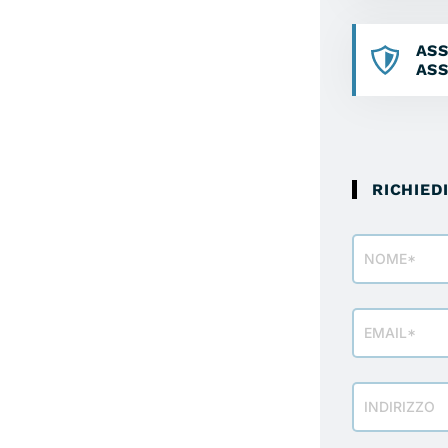
ASS
ASS
RICHIED
Modulo
richiesta
info
veicolo