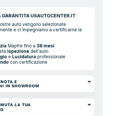
À GARANTITA USAUTOCENTER.IT
nostre auto vengono selezionate
ente e ci impegniamo a certificarne la
zia
Mapfre fino a
36 mesi
ata
ispezione
dell'auto
gio
e
Lucidatura
professionale
ando
con certificazione
ENOTA E
ENI IN SHOWROOM
MUTA LA TUA
TO