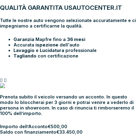
QUALITÀ GARANTITA USAUTOCENTER.IT
Tutte le nostre auto vengono selezionate accuratamente e ci
impegniamo a certificarne la qualità.
Garanzia
Mapfre fino a
36 mesi
Accurata
ispezione
dell'auto
Lavaggio
e
Lucidatura
professionale
Tagliando
con certificazione
PRENOTA E
VIENI IN SHOWROOM
Prenota subito il veicolo versando un acconto. In questo
modo lo bloccherai per 3 giorni e potrai venire a vederlo di
persona in showroom. In caso di rinuncia ti rimborseremo il
100% dell’importo.
Importo dell’Acconto
€
500,00
Saldo con finanziamento
€
33.450,00