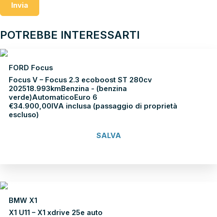
Invia
POTREBBE INTERESSARTI
FORD Focus
Focus V – Focus 2.3 ecoboost ST 280cv
2025
18.993km
Benzina - (benzina
verde)
Automatico
Euro 6
€
34.900,00
IVA inclusa (passaggio di proprietà
escluso)
SALVA
Scopri di più
BMW X1
X1 U11 – X1 xdrive 25e auto