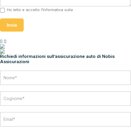
Ho letto e accetto l’Informativa sulla
Privacy
Invia
ASSICURA CON NOBIS ASSICURAZIONI
Richiedi informazioni sull’assicurazione auto di Nobis
Assicurazioni
Richiesta
info
Nobis
Assicurazioni