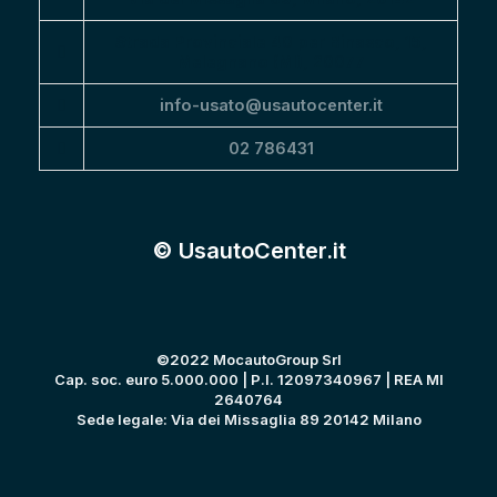
Strada Provinciale 40 per Binasco, 15,
Melegnano (MI), 20077
info-usato@usautocenter.it
02 786431
© UsautoCenter.it
©2022 MocautoGroup Srl
Cap. soc. euro 5.000.000 | P.I. 12097340967 | REA MI
2640764
Sede legale: Via dei Missaglia 89 20142 Milano