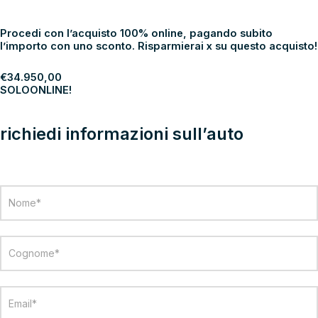
€
34.950,00
SOLO
ONLINE!
Procedi con l’acquisto 100% online, pagando subito
l’importo con uno sconto. Risparmierai x su questo acquisto!
€
34.950,00
SOLO
ONLINE!
PROCEDI
richiedi informazioni sull’auto
Modulo
richiesta
info
veicolo