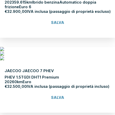
2023
59.615km
Ibrido benzina
Automatico doppia
frizione
Euro 6
€
32.900,00
IVA inclusa (passaggio di proprietà escluso)
SALVA
Scopri di più
JAECOO JAECOO 7 PHEV
PHEV 1.5TGDI DHT1 Premium
2026
0km
Euro
€
32.500,00
IVA inclusa (passaggio di proprietà incluso)
SALVA
Scopri di più