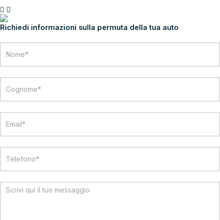
PROCEDI CON L’ACCONTO
PERMUTA LA TUA AUTO
Richiedi informazioni sulla permuta della tua auto
Modulo
Permuta