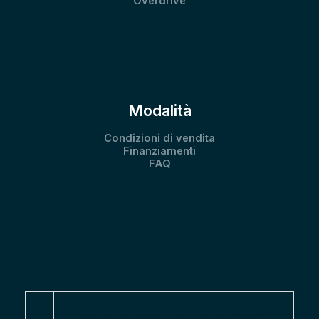
Overdrive
Modalità
Condizioni di vendita
Finanziamenti
FAQ
Contatti
UsautoCenter.it
Via dei Missaglia 89, Milano, 20142