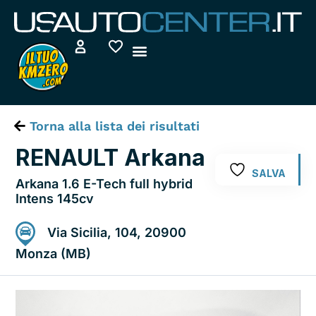
Vai
al
contenuto
Torna alla lista dei risultati
RENAULT Arkana
SALVA
Arkana 1.6 E-Tech full hybrid
Intens 145cv
Via Sicilia, 104, 20900
Monza (MB)