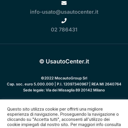
info-usato@usautocenter.it
02 786431
© UsautoCenter.it
©2022 MocautoGroup Srl
Cap. soc. euro 5.000.000 | P.I. 12097340967 | REA MI 2640764
Sede legale: Via dei Missaglia 89 20142 Milano
Questo sito utilizza cookie per offrirti una migliore
Privacy policy
esperienza di navigazione. Proseguendo la navigazione o
cliccando su "Accetta tutti", acconsenti all'utilizzo dei
cookie impiegati dal nostro sito. Per maggiori info consulta