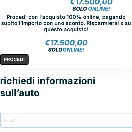
€
17.500,00
NOLEGGIA
SOLO
ONLINE!
Procedi con l’acquisto 100% online, pagando
subito l’importo con uno sconto. Risparmierai x su
questo acquisto!
€
17.500,00
SOLO
ONLINE!
PROCEDI
richiedi informazioni
sull’auto
Modulo
richiesta
info
veicolo