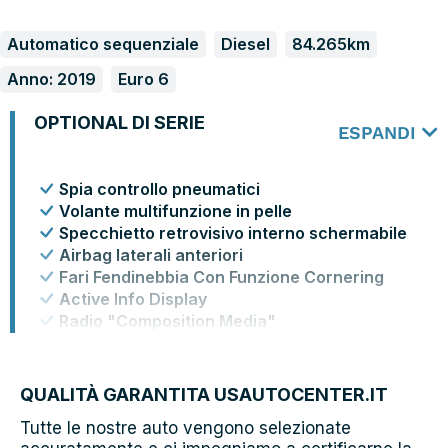
Automatico sequenziale
Diesel
84.265km
Anno: 2019
Euro 6
OPTIONAL DI SERIE
ESPANDI
Spia controllo pneumatici
Volante multifunzione in pelle
Specchietto retrovisivo interno schermabile
Airbag laterali anteriori
Fari Fendinebbia Con Funzione Cornering
Active Info Display
Radio "Composition Media"
2 luci LED nel vano piedi anteriore
QUALITÀ GARANTITA USAUTOCENTER.IT
Tutte le nostre auto vengono selezionate