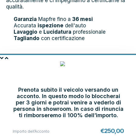
accuratamente e ci impegniamo a certificarne la
qualità.
Garanzia
Mapfre fino a
36 mesi
Accurata
ispezione
dell'auto
Lavaggio
e
Lucidatura
professionale
Tagliando
con certificazione
PRENOTA E
VIENI IN SHOWROOM
Prenota subito il veicolo versando un
acconto. In questo modo lo bloccherai
per 3 giorni e potrai venire a vederlo di
persona in showroom. In caso di rinuncia
ti rimborseremo il 100% dell’importo.
€
250,00
Importo dell’Acconto