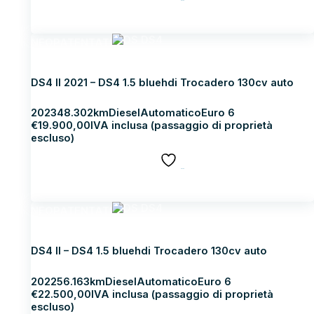
SALVA
Scopri di più
NEOPATENTATI
DS DS4
DS4 II 2021 – DS4 1.5 bluehdi Trocadero 130cv auto
2023
48.302km
Diesel
Automatico
Euro 6
€
19.900,00
IVA inclusa (passaggio di proprietà
escluso)
SALVA
Scopri di più
NEOPATENTATI
DS DS4
DS4 II – DS4 1.5 bluehdi Trocadero 130cv auto
2022
56.163km
Diesel
Automatico
Euro 6
€
22.500,00
IVA inclusa (passaggio di proprietà
escluso)