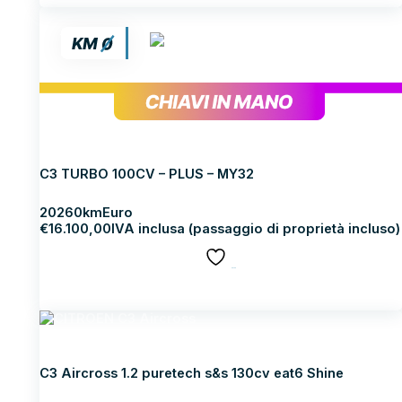
CITROEN C3
C3 TURBO 100CV – PLUS – MY32
2026
0km
Euro
€
16.100,00
IVA inclusa (passaggio di proprietà incluso)
SALVA
Scopri di più
CITROEN C3 Aircross
C3 Aircross 1.2 puretech s&s 130cv eat6 Shine