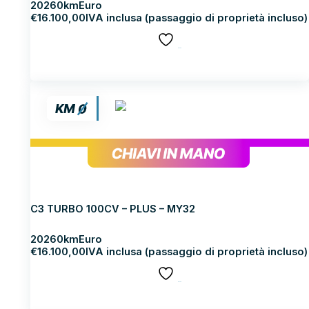
2026
0km
Euro
€
16.100,00
IVA inclusa (passaggio di proprietà incluso)
SALVA
Scopri di più
CITROEN C3
C3 TURBO 100CV – PLUS – MY32
2026
0km
Euro
€
16.100,00
IVA inclusa (passaggio di proprietà incluso)
SALVA
Scopri di più