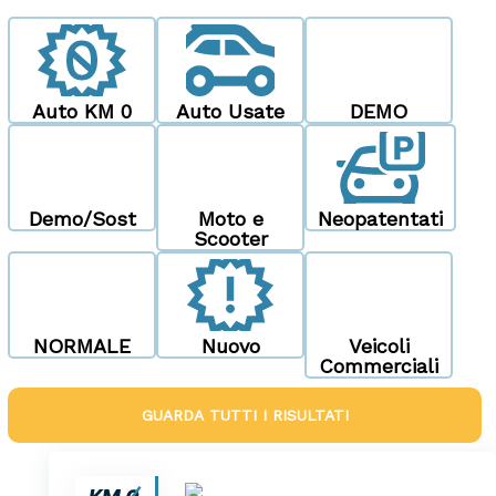
Auto KM 0
Auto Usate
DEMO
Demo/Sost
Moto e
Neopatentati
Scooter
NORMALE
Nuovo
Veicoli
Commerciali
GUARDA TUTTI I RISULTATI