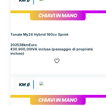
ALFA ROMEO TONALE
Tonale My24 Hybrid 160cv Sprint
2025
38km
Euro
€
30.900,00
IVA inclusa (passaggio di proprietà
incluso)
SALVA
Scopri di più