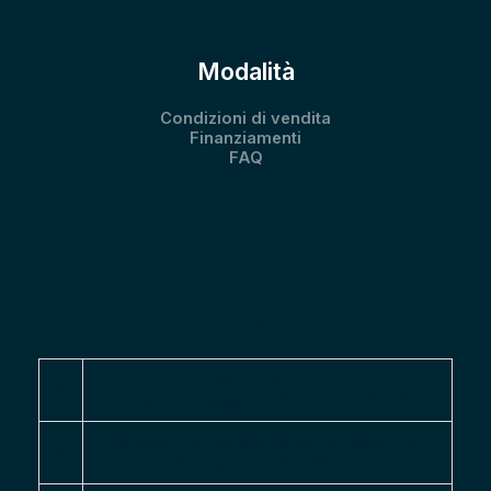
Modalità
Condizioni di vendita
Finanziamenti
FAQ
Contatti
UsautoCenter.it
Via dei Missaglia 89, Milano, 20142
Strada Provinciale 40 per Binasco, 15,
Melegnano (MI), 20077