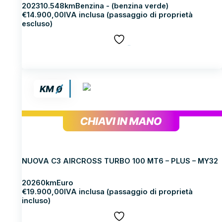
2023
10.548km
Benzina - (benzina verde)
€
14.900,00
IVA inclusa (passaggio di proprietà
escluso)
SALVA
Scopri di più
CITROEN Nuova C3 Aircross
NUOVA C3 AIRCROSS TURBO 100 MT6 – PLUS – MY32
2026
0km
Euro
€
19.900,00
IVA inclusa (passaggio di proprietà
incluso)