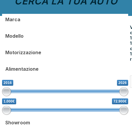
CERCA LA TUA AUTO
d
1
d
r
2016
2026
1.000€
72.900€