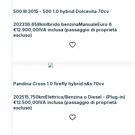
FIAT 500
500 III 2015 – 500 1.0 hybrid Dolcevita 70cv
2023
36.658km
Ibrido benzina
Manuale
Euro 6
€
12.900,00
IVA inclusa (passaggio di proprietà
escluso)
SALVA
Scopri di più
NEOPATENTATI
FIAT Panda
Pandina Cross 1.0 firefly hybrid s&s 70cv
2025
15.750km
Elettrica/Benzina o Diesel - (Plug-in)
€
12.500,00
IVA inclusa (passaggio di proprietà
escluso)
SALVA
Scopri di più