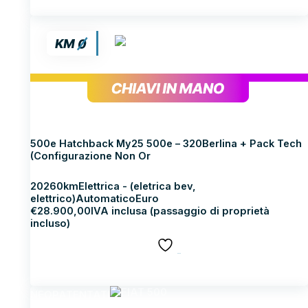
FIAT 500
500e Hatchback My25 500e – 320Berlina + Pack Tech
(Configurazione Non Or
2026
0km
Elettrica - (eletrica bev,
elettrico)
Automatico
Euro
€
28.900,00
IVA inclusa (passaggio di proprietà
incluso)
SALVA
Scopri di più
NEOPATENTATI