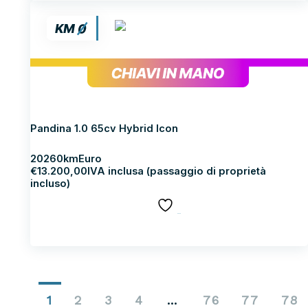
FIAT PANDINA
Pandina 1.0 65cv Hybrid Icon
2026
0km
Euro
€
13.200,00
IVA inclusa (passaggio di proprietà
incluso)
SALVA
Scopri di più
1
2
3
4
…
76
77
78