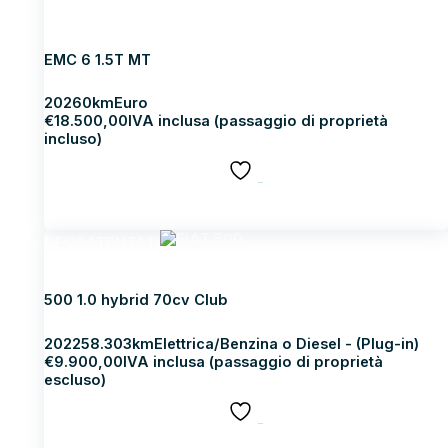
EMC EMC 6
EMC 6 1.5T MT
2026
0km
Euro
€
18.500,00
IVA inclusa (passaggio di proprietà
incluso)
SALVA
Scopri di più
NEOPATENTATI
FIAT 500
500 1.0 hybrid 70cv Club
2022
58.303km
Elettrica/Benzina o Diesel - (Plug-in)
€
9.900,00
IVA inclusa (passaggio di proprietà
escluso)
SALVA
Scopri di più