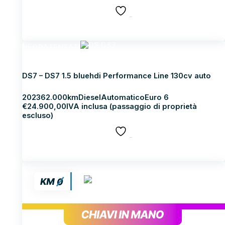
SALVA
Scopri di più
NEOPATENTATI
DS DS7
DS7 – DS7 1.5 bluehdi Performance Line 130cv auto
2023
62.000km
Diesel
Automatico
Euro 6
€
24.900,00
IVA inclusa (passaggio di proprietà
escluso)
SALVA
Scopri di più