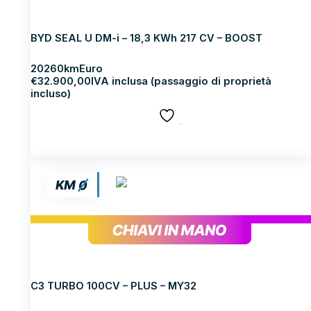
BYD BYD SEAL U DM-i
BYD SEAL U DM-i – 18,3 KWh 217 CV – BOOST
2026
0km
Euro
€
32.900,00
IVA inclusa (passaggio di proprietà
incluso)
SALVA
Scopri di più
CITROEN C3
C3 TURBO 100CV – PLUS – MY32