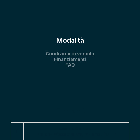
Modalità
Condizioni di vendita
Finanziamenti
FAQ
Contatti
UsautoCenter.it
Via dei Missaglia 89, Milano, 20142