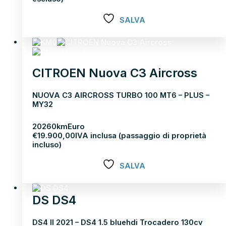
SALVA
Scopri di più
CITROEN Nuova C3 Aircross
NUOVA C3 AIRCROSS TURBO 100 MT6 – PLUS –
MY32
2026
0km
Euro
€
19.900,00
IVA inclusa (passaggio di proprietà
incluso)
SALVA
Scopri di più
DS DS4
DS4 II 2021 – DS4 1.5 bluehdi Trocadero 130cv