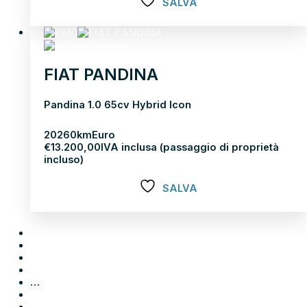
SALVA
Scopri di più
FIAT PANDINA
Pandina 1.0 65cv Hybrid Icon
2026
0km
Euro
€
13.200,00
IVA inclusa (passaggio di proprietà
incluso)
SALVA
Scopri di più
1
2
3
4
…
61