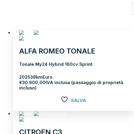
RISUL
ALFA ROMEO TONALE
Tonale My24 Hybrid 160cv Sprint
2025
38km
Euro
€
30.900,00
IVA inclusa (passaggio di proprietà
incluso)
SALVA
Scopri di più
CITROEN C3