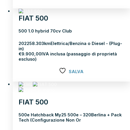
Scopri di più
FIAT 500
500 1.0 hybrid 70cv Club
2022
58.303km
Elettrica/Benzina o Diesel - (Plug-
in)
€
9.900,00
IVA inclusa (passaggio di proprietà
escluso)
SALVA
Scopri di più
FIAT 500
500e Hatchback My25 500e – 320Berlina + Pack
Tech (Configurazione Non Or