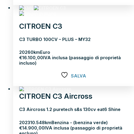
Scopri di più
CITROEN C3
C3 TURBO 100CV – PLUS – MY32
2026
0km
Euro
€
16.100,00
IVA inclusa (passaggio di proprietà
incluso)
SALVA
Scopri di più
CITROEN C3 Aircross
C3 Aircross 1.2 puretech s&s 130cv eat6 Shine
2023
10.548km
Benzina - (benzina verde)
€
14.900,00
IVA inclusa (passaggio di proprietà
escluso)