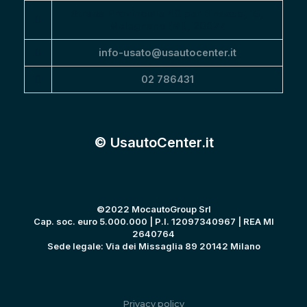
Strada Provinciale 40 per Binasco, 15,
Melegnano (MI), 20077
info-usato@usautocenter.it
02 786431
© UsautoCenter.it
©2022 MocautoGroup Srl
Cap. soc. euro 5.000.000 | P.I. 12097340967 | REA MI
2640764
Sede legale: Via dei Missaglia 89 20142 Milano
Privacy policy