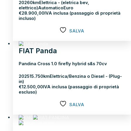
2026
0km
Elettrica - (eletrica bev,
elettrico)
Automatico
Euro
€
28.900,00
IVA inclusa (passaggio di proprietà
incluso)
SALVA
Scopri di più
FIAT Panda
Pandina Cross 1.0 firefly hybrid s&s 70cv
2025
15.750km
Elettrica/Benzina o Diesel - (Plug-
in)
€
12.500,00
IVA inclusa (passaggio di proprietà
escluso)
SALVA
Scopri di più